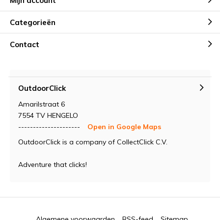
Mijn account
Categorieën
Contact
OutdoorClick
Amarilstraat 6
7554 TV HENGELO
---------------------
Open in Google Maps
OutdoorClick is a company of CollectClick C.V.
Adventure that clicks!
Algemene voorwaarden
RSS-feed
Sitemap