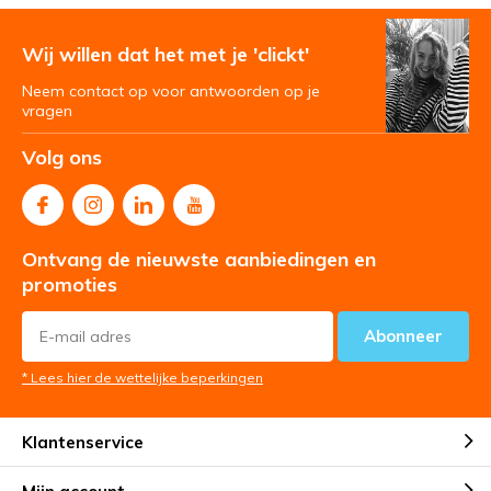
Wij willen dat het met je 'clickt'
Neem contact op voor antwoorden op je
vragen
Volg ons
Ontvang de nieuwste aanbiedingen en
promoties
Abonneer
* Lees hier de wettelijke beperkingen
Klantenservice