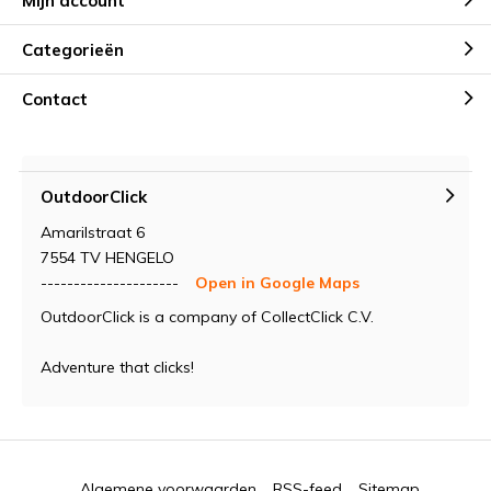
Mijn account
Categorieën
Contact
OutdoorClick
Amarilstraat 6
7554 TV HENGELO
---------------------
Open in Google Maps
OutdoorClick is a company of CollectClick C.V.
Adventure that clicks!
Algemene voorwaarden
RSS-feed
Sitemap