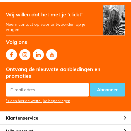
Wij willen dat het met je 'clickt'
Neem contact op voor antwoorden op je
vragen
Volg ons
Ontvang de nieuwste aanbiedingen en
promoties
Abonneer
* Lees hier de wettelijke beperkingen
Klantenservice