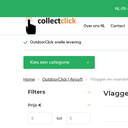
NL-FR-
Over ons NL
Contact
OutdoorClick snelle levering
Kies een categorie
Home
OutdoorClick | Airsoft
Vlaggen en vaandel
Sorteren op:
Filters
Vlagge
Prijs
€
tot