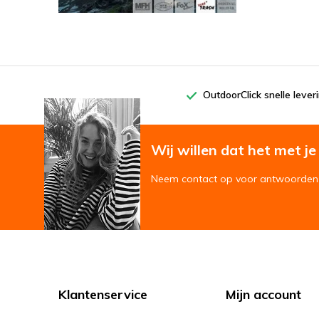
OutdoorClick snelle lever
Wij willen dat het met je '
Neem contact op voor antwoorden 
Klantenservice
Mijn account