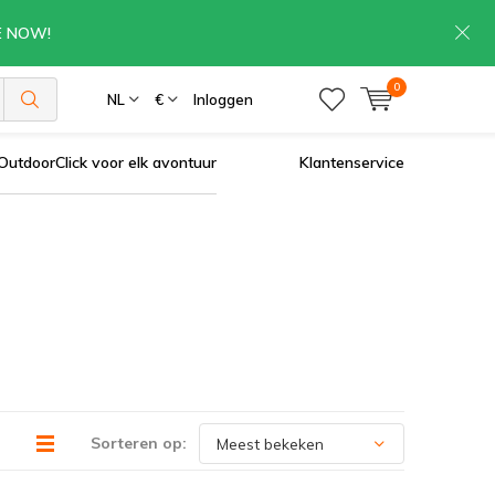
RE NOW!
0
NL
€
Inloggen
OutdoorClick voor elk avontuur
Klantenservice
Sorteren op: