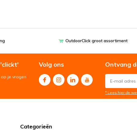
ing
OutdoorClick groot assortiment
clickt'
Volg ons
Ontvang d
op je vragen
* Lees hier de we
Categorieën