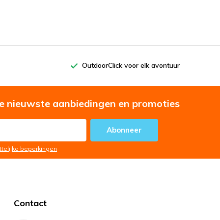
OutdoorClick voor elk avontuur
e nieuwste aanbiedingen en promoties
Abonneer
ttelijke beperkingen
Contact