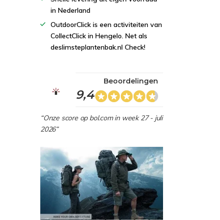
in Nederland
OutdoorClick is een activiteiten van
CollectClick in Hengelo. Net als
deslimsteplantenbak.nl Check!
Beoordelingen
9,4
“Onze score op bol.com in week 27 - juli
2026”