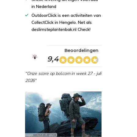
in Nederland
OutdoorClick is een activiteiten van
CollectClick in Hengelo. Net als
deslimsteplantenbak.nl Check!
Beoordelingen
9,4
“Onze score op bol.com in week 27 - juli
2026”