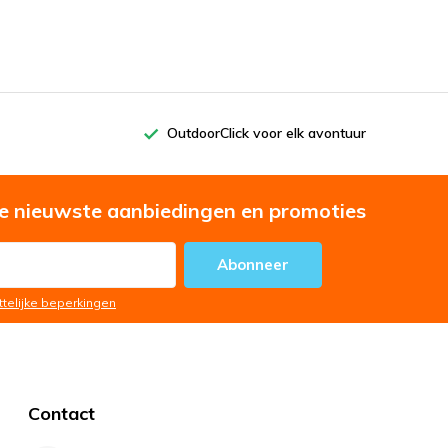
OutdoorClick voor elk avontuur
e nieuwste aanbiedingen en promoties
Abonneer
ttelijke beperkingen
Contact