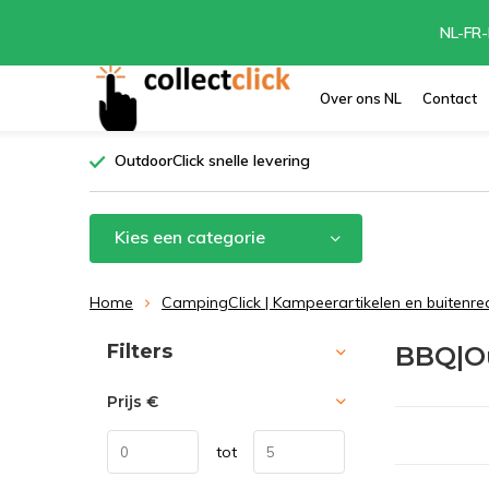
NL-FR-
Over ons NL
Contact
OutdoorClick snelle levering
Kies een categorie
Home
CampingClick | Kampeerartikelen en buitenre
Sorteren op:
Filters
BBQ|O
Prijs
€
tot