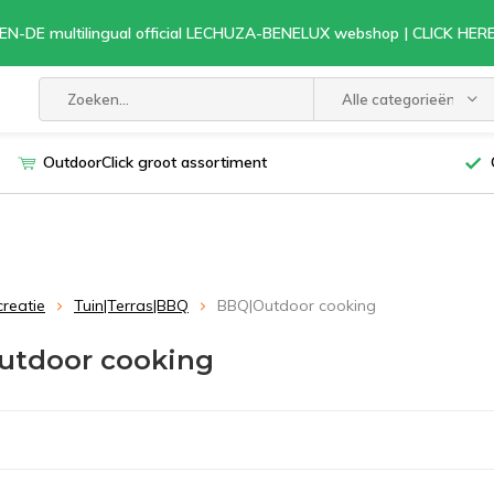
EN-DE multilingual official LECHUZA-BENELUX webshop | CLICK HE
Alle categorieën
OutdoorClick groot assortiment
creatie
Tuin|Terras|BBQ
BBQ|Outdoor cooking
utdoor cooking