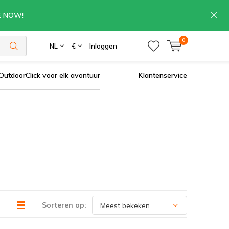
RE NOW!
0
NL
€
Inloggen
OutdoorClick voor elk avontuur
Klantenservice
Sorteren op: