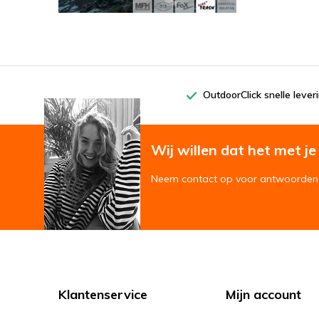
OutdoorClick snelle lever
Wij willen dat het met je '
Neem contact op voor antwoorden 
Klantenservice
Mijn account