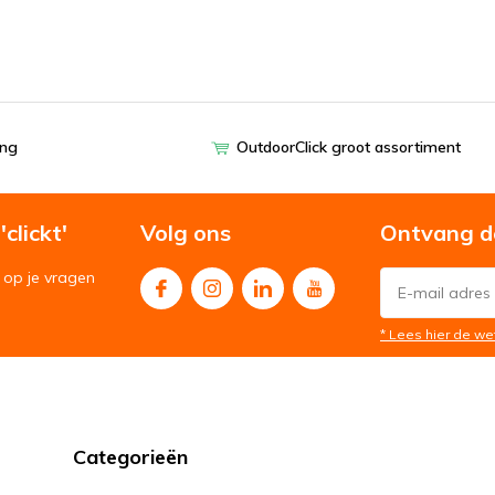
ing
OutdoorClick groot assortiment
clickt'
Volg ons
Ontvang d
op je vragen
* Lees hier de we
Categorieën