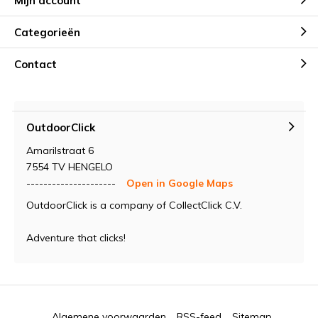
Mijn account
Categorieën
Contact
OutdoorClick
Amarilstraat 6
7554 TV HENGELO
---------------------
Open in Google Maps
OutdoorClick is a company of CollectClick C.V.
Adventure that clicks!
Algemene voorwaarden
RSS-feed
Sitemap