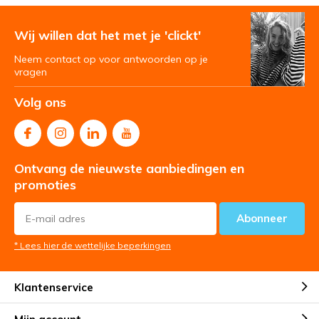
Wij willen dat het met je 'clickt'
Neem contact op voor antwoorden op je
vragen
Volg ons
Ontvang de nieuwste aanbiedingen en
promoties
Abonneer
* Lees hier de wettelijke beperkingen
Klantenservice