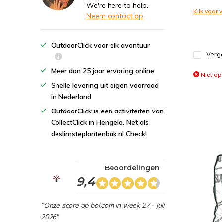
We're here to help.
Klik voor
Neem contact op
OutdoorClick voor elk avontuur
Verge
Meer dan 25 jaar ervaring online
Niet op
Snelle levering uit eigen voorraad
in Nederland
OutdoorClick is een activiteiten van
CollectClick in Hengelo. Net als
deslimsteplantenbak.nl Check!
Beoordelingen
9,4
“Onze score op bol.com in week 27 - juli
2026”