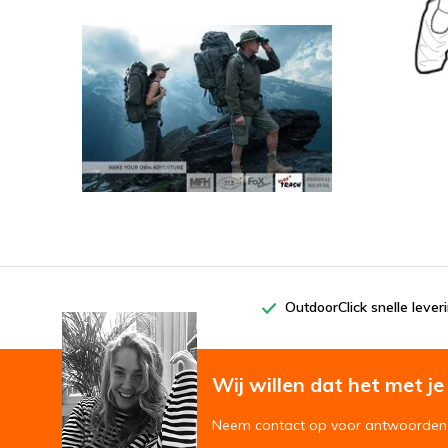
OutdoorClick snelle lever
Wij willen dat het met je '
Neem contact op voor antwoorden 