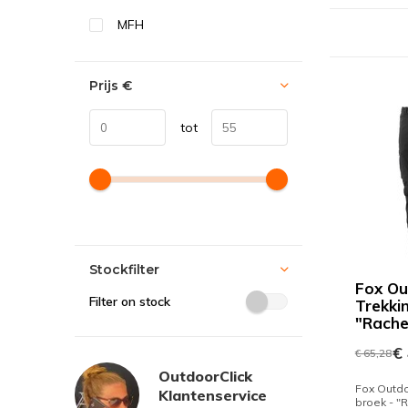
MFH
Prijs
€
tot
Stockfilter
Fox Ou
Filter on stock
Trekki
"Rache
€ 
€ 65,28
OutdoorClick
Fox Outdo
Klantenservice
broek - "