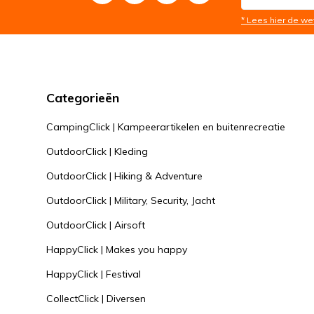
* Lees hier de we
Categorieën
CampingClick | Kampeerartikelen en buitenrecreatie
OutdoorClick | Kleding
OutdoorClick | Hiking & Adventure
OutdoorClick | Military, Security, Jacht
OutdoorClick | Airsoft
HappyClick | Makes you happy
HappyClick | Festival
CollectClick | Diversen