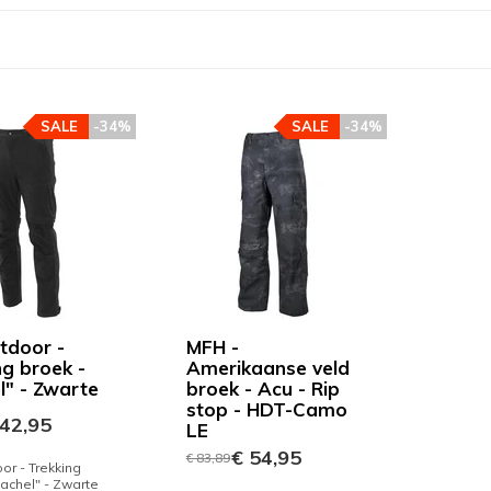
SALE
-34%
SALE
-34%
tdoor -
MFH -
ng broek -
Amerikaanse veld
l" - Zwarte
broek - Acu - Rip
stop - HDT-Camo
42,95
LE
€ 54,95
€ 83,89
or - Trekking
Rachel" - Zwarte