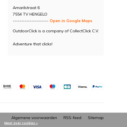
Amarilstraat 6
7554 TV HENGELO
---------------------
Open in Google Maps
OutdoorClick is a company of CollectClick C.V.
Adventure that clicks!
Algemene voorwaarden
RSS-feed
Sitemap
Meer over cookies »