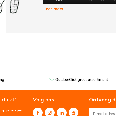
Lees meer
Make your own adventure
ing
OutdoorClick groot assortiment
clickt'
Volg ons
Ontvang d
op je vragen