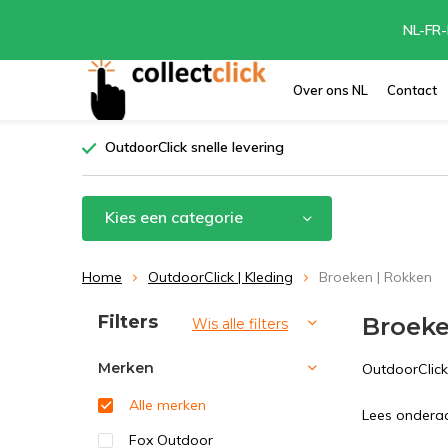
NL-FR-
Over ons NL
Contact
OutdoorClick snelle levering
Kies een categorie
Home
OutdoorClick | Kleding
Broeken | Rokken
Sorteren op:
Filters
Broeke
Wis alle filters
Merken
OutdoorClick
Alle merken
Lees onderaan
Fox Outdoor