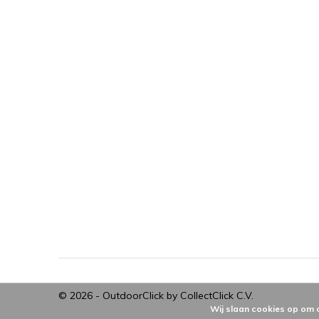
© 2026 -
OutdoorClick by CollectClick C.V.
Wij slaan cookies op om 