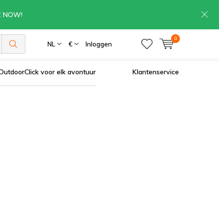
RE NOW!
0
NL
€
Inloggen
OutdoorClick voor elk avontuur
Klantenservice