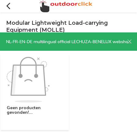
Modular Lightweight Load-carrying
Equipment (MOLLE)
Filters
Sorteren op:
NL-FR-EN-DE multilingual official LECHUZA-BENELUX webshop | CLICK HERE NOW!
Geen producten
gevonden!...