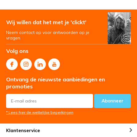
Wij willen dat het met je 'clickt'
Neem contact op voor antwoorden op je
vragen
Volg ons
Ontvang de nieuwste aanbiedingen en
promoties
Abonneer
* Lees hier de wettelijke beperkingen
Klantenservice