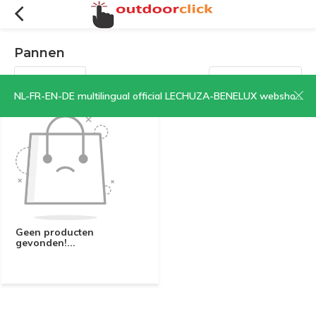
Pannen
Filters
Sorteren op:
NL-FR-EN-DE multilingual official LECHUZA-BENELUX webshop | CLICK HERE NOW!
Geen producten
gevonden!...