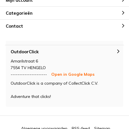
Mijn account
Categorieën
Contact
OutdoorClick
Amarilstraat 6
7554 TV HENGELO
---------------------
Open in Google Maps
OutdoorClick is a company of CollectClick C.V.
Adventure that clicks!
Algemene voorwaarden
RSS-feed
Sitemap