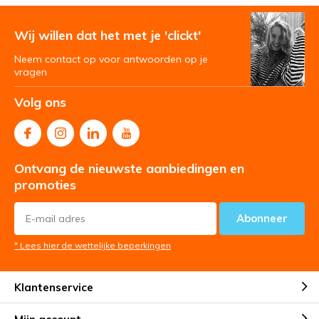
Wij willen dat het met je 'clickt'
Neem contact op voor antwoorden op je
vragen
Volg ons
Ontvang de nieuwste aanbiedingen en
promoties
Abonneer
* Lees hier de wettelijke beperkingen
Klantenservice