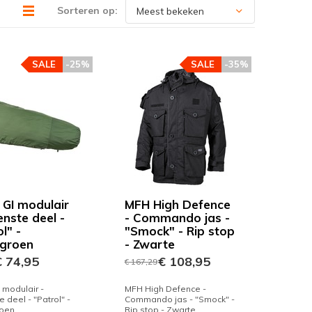
Sorteren op:
SALE
-25%
SALE
-35%
 GI modulair
MFH High Defence
enste deel -
- Commando jas -
l" -
"Smock" - Rip stop
groen
- Zwarte
 74,95
€ 108,95
€ 167,29
 modulair -
MFH High Defence -
e deel - "Patrol" -
Commando jas - "Smock" -
oen
Rip stop - Zwarte