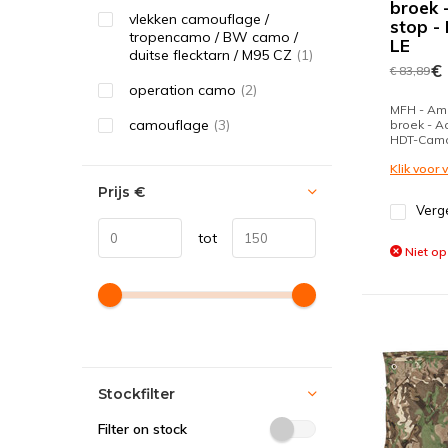
broek -
vlekken camouflage /
stop 
tropencamo / BW camo /
LE
duitse flecktarn / M95 CZ
(1)
€ 
€ 83,89
operation camo
(2)
MFH - Am
camouflage
(3)
broek - Ac
HDT-Cam
Klik voor
Prijs
€
Verge
tot
Niet op
Stockfilter
Filter on stock