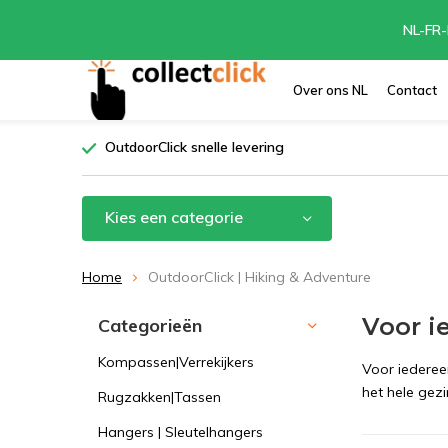
NL-FR-
Over ons NL
Contact
OutdoorClick snelle levering
Kies een categorie
Home
OutdoorClick | Hiking & Adventure
Voor i
Categorieën
Kompassen|Verrekijkers
Voor iederee
het hele gezi
Rugzakken|Tassen
Hangers | Sleutelhangers