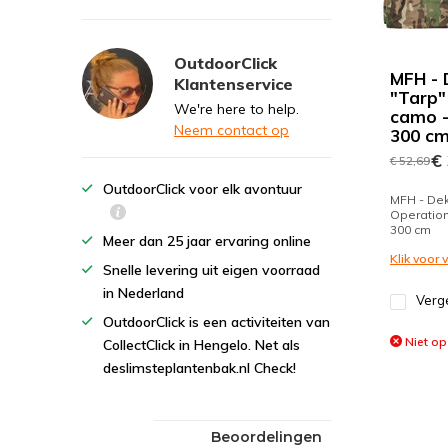
OutdoorClick
MFH - D
Klantenservice
"Tarp"
We're here to help.
camo -
Neem contact op
300 c
€ 
€ 52,69
OutdoorClick voor elk avontuur
MFH - Dekz
Operation
300 cm
Meer dan 25 jaar ervaring online
Klik voor
Snelle levering uit eigen voorraad
in Nederland
Verge
OutdoorClick is een activiteiten van
Niet op
CollectClick in Hengelo. Net als
deslimsteplantenbak.nl Check!
Beoordelingen