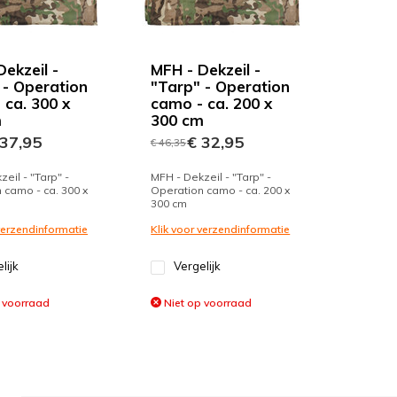
ekzeil -
MFH - Dekzeil -
 - Operation
"Tarp" - Operation
 ca. 300 x
camo - ca. 200 x
m
300 cm
37,95
€ 32,95
€ 46,35
eil - "Tarp" -
MFH - Dekzeil - "Tarp" -
 camo - ca. 300 x
Operation camo - ca. 200 x
300 cm
 verzendinformatie
Klik voor verzendinformatie
lijk
Vergelijk
 voorraad
Niet op voorraad