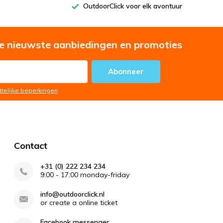
OutdoorClick voor elk avontuur
e nieuwste aanbiedingen en promoties
Abonneer
ttelijke beperkingen
Contact
+31 (0) 222 234 234
9:00 - 17:00 monday-friday
info@outdoorclick.nl
or create a online ticket
land
? Outdoorgear van
MFH
en
Fox Outdoor
Facebook messenger