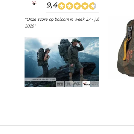
9,4
“Onze score op bol.com in week 27 - juli
2026”