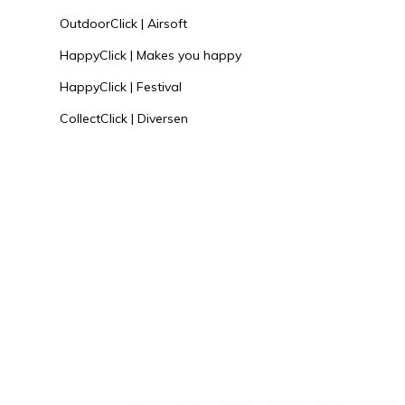
koop je eenvoudig online bij OutdoorClick!
OutdoorClick | Airsoft
HappyClick | Makes you happy
HappyClick | Festival
CollectClick | Diversen