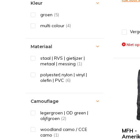
Kleur
groen
(5)
multi colour
(4)
Verge
Niet op
Materiaal
staal | RVS | gietijzer |
metaal | messing
(1)
polyester| nylon | vinyl |
olefin | PVC
(6)
Camouflage
legergroen | OD green |
olijfgroen
(2)
woodland camo / CCE
MFH -
camo
(1)
Amerik