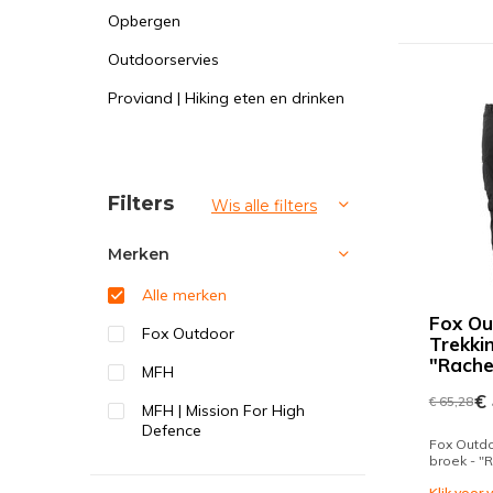
Opbergen
Outdoorservies
Proviand | Hiking eten en drinken
Sorteren op:
Filters
Wis alle filters
Merken
Alle merken
Fox Ou
Fox Outdoor
Trekki
"Rache
MFH
€ 
€ 65,28
MFH | Mission For High
Defence
Fox Outdo
broek - "
Klik voor