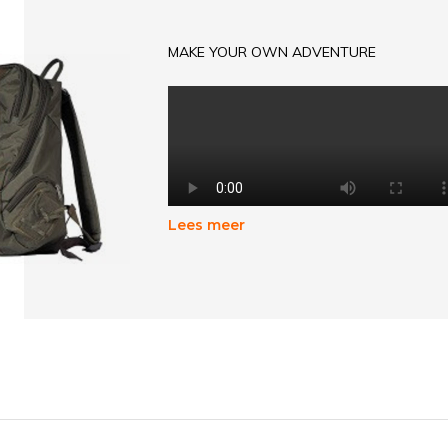
MAKE YOUR OWN ADVENTURE
Lees meer
Outdoor & Adventure
For everyone who loves to be outside ind
through products at fair prices for the who
kind of leisure activities.