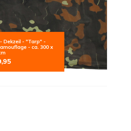
 Dekzeil - "Tarp" -
camouflage - ca. 300 x
cm
9,95