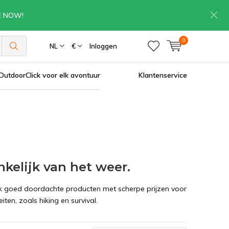
RE NOW!
0
NL
€
Inloggen
OutdoorClick voor elk avontuur
Klantenservice
nkelijk van het weer.
ick goed doordachte producten met scherpe prijzen voor
iten, zoals hiking en survival.