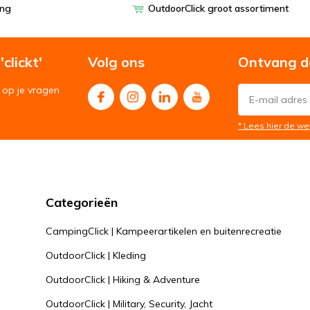
ing
OutdoorClick groot assortiment
clickt'
Volg ons
Ontvang d
op je vragen
* Lees hier de we
Categorieën
CampingClick | Kampeerartikelen en buitenrecreatie
OutdoorClick | Kleding
OutdoorClick | Hiking & Adventure
Op zoek naar artikelen van
MFH in Neder
OutdoorClick | Military, Security, Jacht