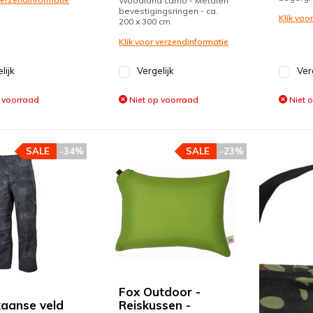
Woodland camo - Metalen
bevestigingsringen - ca.
Klik voo
200 x 300 cm
Klik voor verzendinformatie
lijk
Vergelijk
Ver
 voorraad
Niet op voorraad
Niet 
SALE
-34%
SALE
-23%
Fox Outdoor -
aanse veld
Reiskussen -