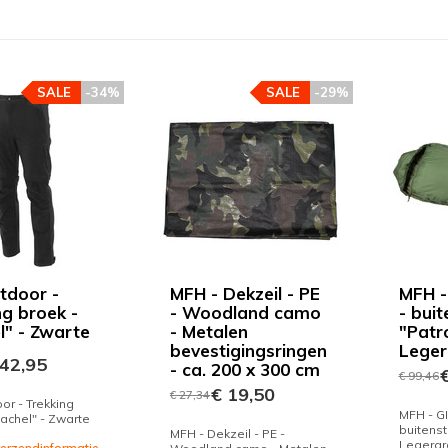
SALE
-34%
SALE
-29%
tdoor -
MFH - Dekzeil - PE
MFH -
ng broek -
- Woodland camo
- buit
l" - Zwarte
- Metalen
"Patro
bevestigingsringen
Leger
42,95
- ca. 200 x 300 cm
€
€ 99,46
€ 19,50
€ 27,34
or - Trekking
MFH - GI
Rachel" - Zwarte
buitenst
MFH - Dekzeil - PE -
Legergr
 verzendinformatie