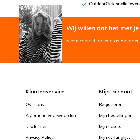
OutdoorClick snelle lever
Wij willen dat het met je '
Neem contact op voor antwoorden 
Klantenservice
Mijn account
Over ons
Registreren
Algemene voorwaarden
Mijn bestellingen
Disclaimer
Mijn tickets
Privacy Policy
Mijn verlanglijst