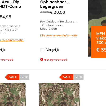
 Acu - Rip
Opblaasbaar -
- HDT-Camo
Legergroen
€ 20,50
€ 26,70
54,95
Fox Outdoor - Reiskussen
- Opblaasbaar -
erikaanse veld
Legergroen
u - Rip stop -
MFH -
o LE
Klik voor verzendinformatie
vlek
 verzendinformatie
300 
€ 3
lijk
Vergelijk
 voorraad
Niet op voorraad
SALE
-28%
SALE
-29%