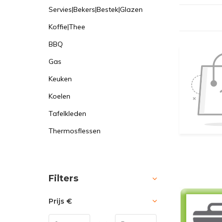
Servies|Bekers|Bestek|Glazen
Koffie|Thee
BBQ
Gas
Keuken
Koelen
Tafelkleden
Thermosflessen
Sorteren op:
Filters
Prijs
€