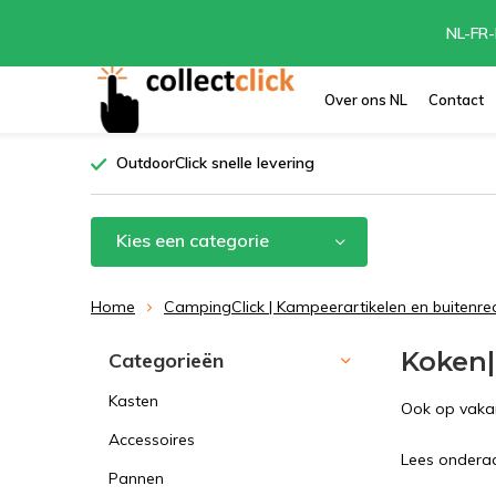
NL-FR-
Over ons NL
Contact
OutdoorClick snelle levering
Kies een categorie
Home
CampingClick | Kampeerartikelen en buitenre
Koken
Categorieën
Kasten
Ook op vakan
Accessoires
Lees onderaan
Pannen