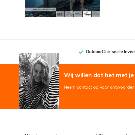
OutdoorClick snelle lever
Wij willen dat het met je '
Neem contact op voor antwoorden 