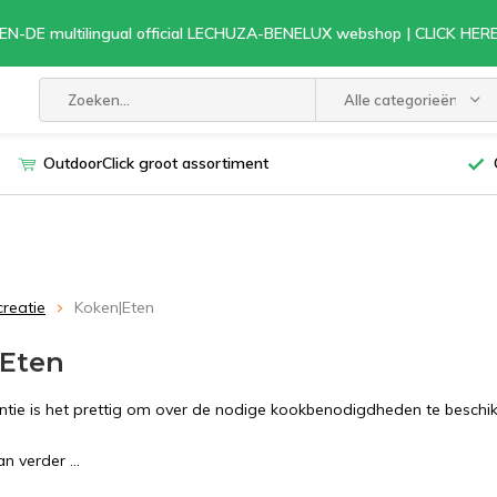
EN-DE multilingual official LECHUZA-BENELUX webshop | CLICK HE
Alle categorieën
OutdoorClick groot assortiment
creatie
Koken|Eten
|Eten
tie is het prettig om over de nodige kookbenodigdheden te beschik
 verder ...