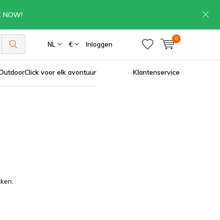
RE NOW!
0
NL
€
Inloggen
OutdoorClick voor elk avontuur
Klantenservice
ken.