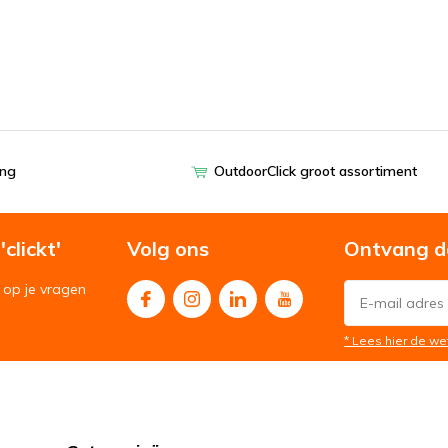
ing
OutdoorClick groot assortiment
clickt'
Volg ons
Ontvang d
op je vragen
* Lees hier de we