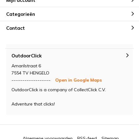
Mijn account
Categorieën
Contact
OutdoorClick
Amarilstraat 6
7554 TV HENGELO
---------------------
Open in Google Maps
OutdoorClick is a company of CollectClick C.V.
Adventure that clicks!
Algemene voorwaarden
RSS-feed
Sitemap