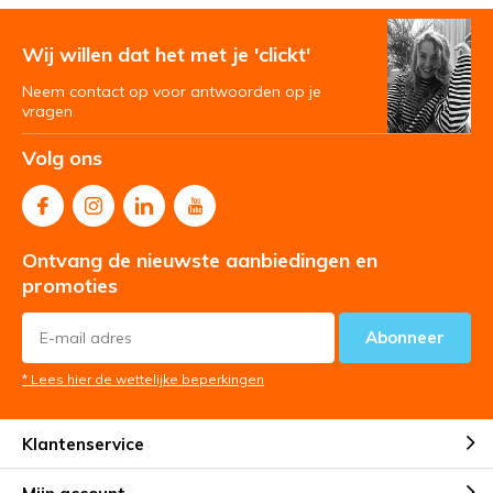
Wij willen dat het met je 'clickt'
Neem contact op voor antwoorden op je
vragen
Volg ons
Ontvang de nieuwste aanbiedingen en
promoties
Abonneer
* Lees hier de wettelijke beperkingen
Klantenservice