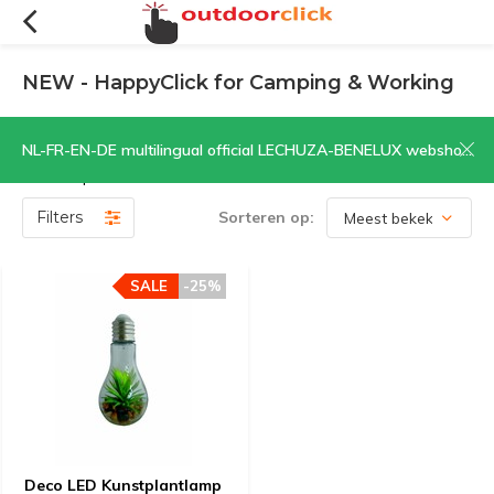
NEW - HappyClick for Camping & Working
Een selectie van producten waar wij Happy mee zijn.....
NL-FR-EN-DE multilingual official LECHUZA-BENELUX webshop | CLICK HERE NOW!
Webshop Adventure with a smile. Do we have a click?
Filters
Sorteren op:
SALE
-25%
Deco LED Kunstplantlamp