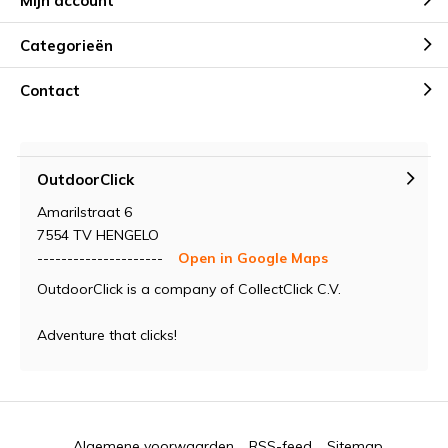
Mijn account
Categorieën
Contact
OutdoorClick
Amarilstraat 6
7554 TV HENGELO
---------------------
Open in Google Maps
OutdoorClick is a company of CollectClick C.V.
Adventure that clicks!
Algemene voorwaarden
RSS-feed
Sitemap