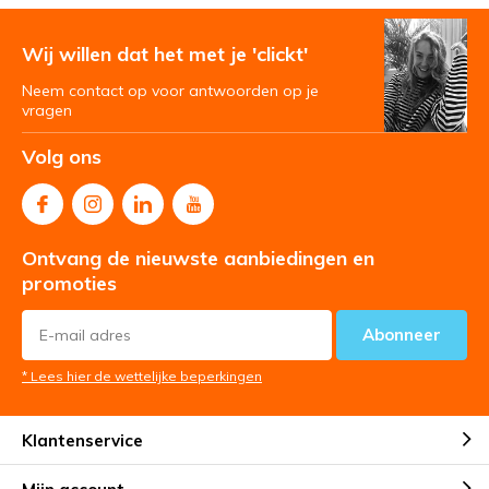
Wij willen dat het met je 'clickt'
Neem contact op voor antwoorden op je
vragen
Volg ons
Ontvang de nieuwste aanbiedingen en
promoties
Abonneer
* Lees hier de wettelijke beperkingen
Klantenservice