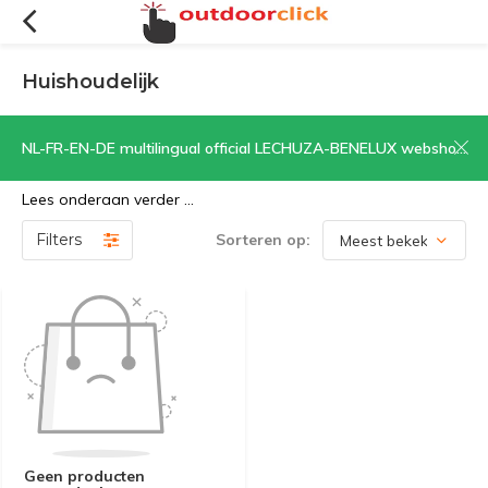
Huishoudelijk
Ook op vakantie kun je niet altijd ontkomen aan een enkele
NL-FR-EN-DE multilingual official LECHUZA-BENELUX webshop | CLICK HERE NOW!
huishoudelijke activiteit.
Lees onderaan verder ...
Filters
Sorteren op:
Geen producten