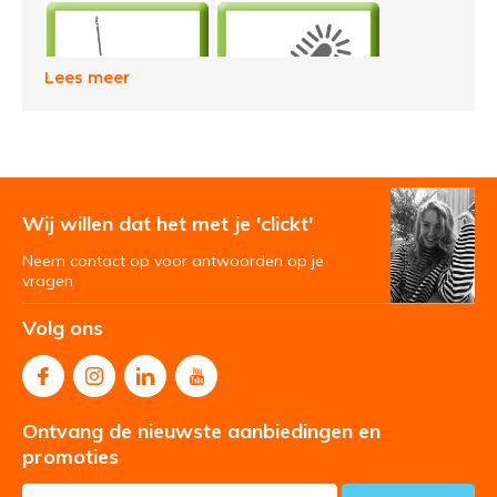
Lees meer
Wij willen dat het met je 'clickt'
Neem contact op voor antwoorden op je
vragen
Volg ons
Ontvang de nieuwste aanbiedingen en
promoties