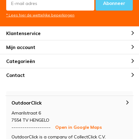
Abonneer
* Lees hier de wettelijke beperkingen
Klantenservice
Mijn account
Zo zijn de benodigde attributen om af te wassen,
Categorieën
schoon te maken, te wassen, om spullen op te bergen
en voor het ruimen en bergen van afval, eenvoudig mee
Contact
te nemen. Maak het niet moeilijker dan nodig op
vakantie!
OutdoorClick
Amarilstraat 6
7554 TV HENGELO
---------------------
Open in Google Maps
OutdoorClick is a company of CollectClick C.V.