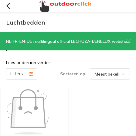
Luchtbedden
Een ruim assortiment luchtbedden. De grote variëteit zorgt
NL-FR-EN-DE multilingual official LECHUZA-BENELUX webshop | CLICK HERE NOW!
ervoor dat er voor ieder persoon en voor iedere situatie een
passend luchtbed is.
Lees onderaan verder ...
Filters
Sorteren op: