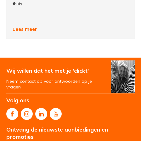
thuis.
Lees meer
Wij willen dat het met je 'clickt'
Neem contact op voor antwoorden op je
vragen
Volg ons
Ontvang de nieuwste aanbiedingen en
promoties