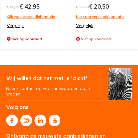
€ 42,95
€ 20,50
€ 65,28
€ 26,70
Klik voor verzendinformatie
Klik voor verzendinformatie
Vergelijk
Vergelijk
Niet op voorraad
Niet op voorraad
Wij willen dat het met je 'clickt'
Neem contact op voor antwoorden op je
vragen
Volg ons
Ontvang de nieuwste aanbiedingen en