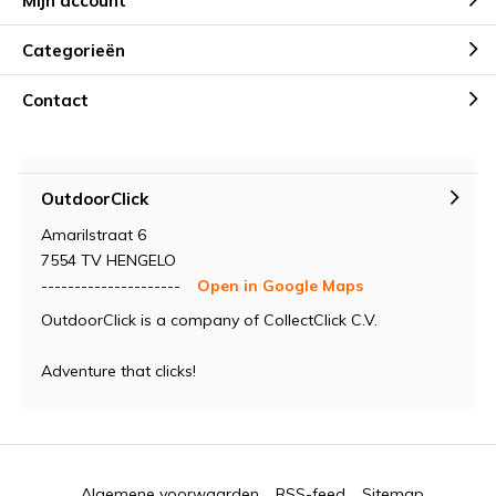
Mijn account
Categorieën
Contact
OutdoorClick
Amarilstraat 6
7554 TV HENGELO
---------------------
Open in Google Maps
OutdoorClick is a company of CollectClick C.V.
Adventure that clicks!
Algemene voorwaarden
RSS-feed
Sitemap