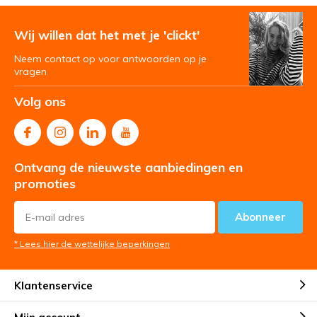
Wij willen dat het met je 'clickt'
Neem contact op voor antwoorden op je
vragen
Volg ons
Ontvang de nieuwste aanbiedingen en
promoties
Abonneer
* Lees hier de wettelijke beperkingen
Klantenservice