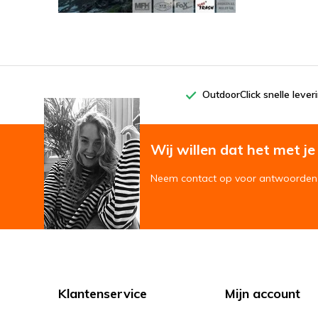
OutdoorClick snelle lever
Wij willen dat het met je '
Neem contact op voor antwoorden 
Klantenservice
Mijn account