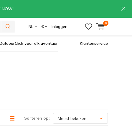
RE NOW!
0
NL
€
Inloggen
OutdoorClick voor elk avontuur
Klantenservice
Sorteren op: