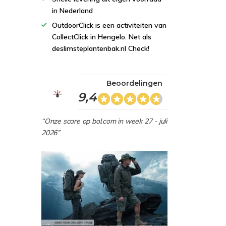
in Nederland
OutdoorClick is een activiteiten van
CollectClick in Hengelo. Net als
deslimsteplantenbak.nl Check!
Beoordelingen
9,4
“Onze score op bol.com in week 27 - juli
2026”