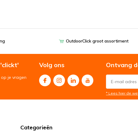
ing
OutdoorClick groot assortiment
clickt'
Volg ons
Ontvang d
op je vragen
* Lees hier de we
Categorieën