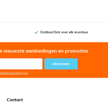
OutdoorClick voor elk avontuur
e nieuwste aanbiedingen en promoties
Abonneer
ttelijke beperkingen
Contact