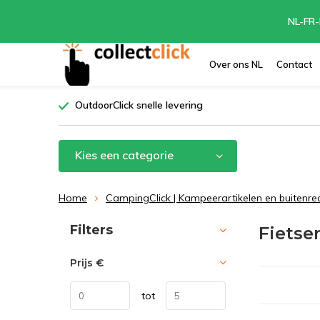
NL-FR-
Over ons NL
Contact
OutdoorClick snelle levering
Kies een categorie
Home
CampingClick | Kampeerartikelen en buitenre
Sorteren op:
Filters
Fietse
Prijs
€
tot