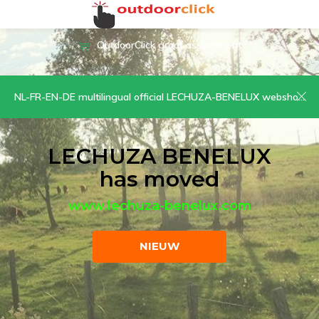
sortiment
OutdoorClick voor elk avont
NL-FR-EN-DE multilingual official LECHUZA-BENELUX webshop | CLICK HERE NOW!
LECHUZA BENELUX
has moved
www.lechuza-benelux.com
NIEUW