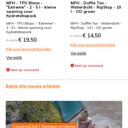
MFH - TPU Blaas -
MFH - Duffle Tas -
"Extreme" - 2 - 5 l - kleine
Waterdicht - RipStop - 10
opening voor
l - OD groen
hydratatiepack
MFH - TPU Blaas - "Extreme" -
MFH - Duffle Tas - Waterdicht -
2 - 5 l - kleine opening voor
RipStop - 10 l - OD groen
hydratatiepack
€ 14,50
€ 18,71
€ 19,50
€ 24,93
Klik voor verzendinformatie
Klik voor verzendinformatie
Vergelijk
Vergelijk
Niet op voorraad
Niet op voorraad
Bekijk alle nieuwe artikelen
CampingClick | Kampeerartikelen