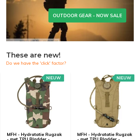
OUTDOOR GEAR - NOW SALE
These are new!
Do we have the 'click' factor?
NIEUW
NIEUW
MFH - Hydratatie Rugzak
MFH - Hydratatie Rugzak
- met TPU Bladder -
- met TPU Bladder -