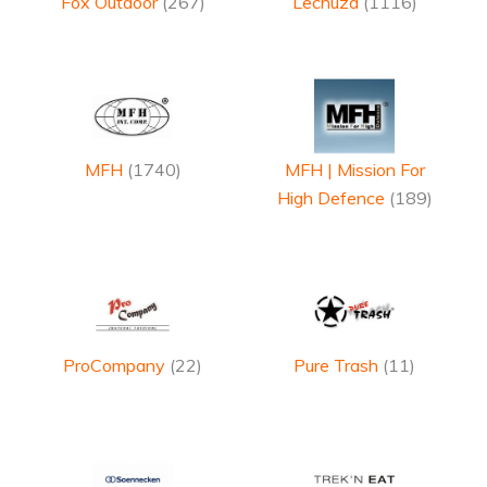
Fox Outdoor
(267)
Lechuza
(1116)
MFH
(1740)
MFH | Mission For
High Defence
(189)
ProCompany
(22)
Pure Trash
(11)