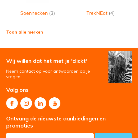
Soennecken
(3)
TrekNEat
(4)
Toon alle merken
Wij willen dat het met je 'clickt'
Neem contact op voor antwoorden op je
vragen
Volg ons
Ontvang de nieuwste aanbiedingen en
promoties