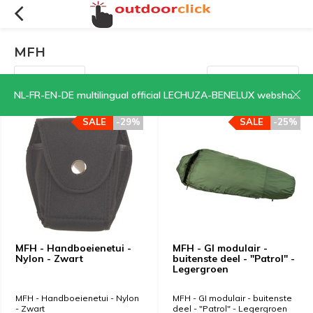
MFH
Filters
Sorteren op:
NL-FR-EN-DE multilingual official LECHUZA-BENELUX webshop | CLICK HERE NOW!
SALE
-29%
SALE
-25%
MFH - Handboeienetui -
MFH - GI modulair -
Nylon - Zwart
buitenste deel - "Patrol" -
Legergroen
MFH - Handboeienetui - Nylon
MFH - GI modulair - buitenste
- Zwart
deel - "Patrol" - Legergroen