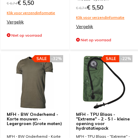
€ 5,50
€ 6,74
€ 5,50
€ 6,74
Klik voor verzendinformatie
Klik voor verzendinformatie
Vergelijk
Vergelijk
Niet op voorraad
Niet op voorraad
SALE
-32%
SALE
-22%
MFH - BW Onderhemd -
MFH - TPU Blaas -
Korte mouwen -
"Extreme" - 2 - 5 l - kleine
Legergroen (Grote maten)
opening voor
hydratatiepack
MFH - BW Onderhemd - Korte
MFH - TPU Blaas - "Extreme" -