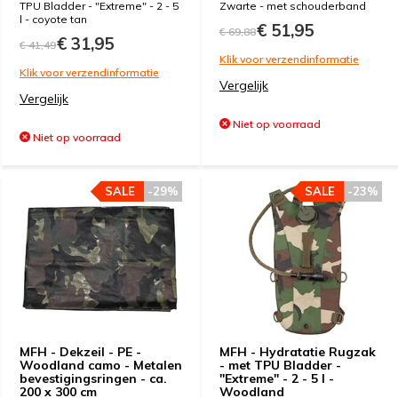
TPU Bladder - "Extreme" - 2 - 5
Zwarte - met schouderband
l - coyote tan
€ 51,95
€ 69,88
€ 31,95
€ 41,49
Klik voor verzendinformatie
Klik voor verzendinformatie
Vergelijk
Vergelijk
Niet op voorraad
Niet op voorraad
SALE
-29%
SALE
-23%
MFH - Dekzeil - PE -
MFH - Hydratatie Rugzak
Woodland camo - Metalen
- met TPU Bladder -
bevestigingsringen - ca.
"Extreme" - 2 - 5 l -
200 x 300 cm
Woodland