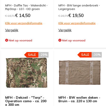
MFH - Duffle Tas - Waterdicht -
MFH - BW lange onderbroek -
RipStop - 10 l - OD groen
Legergroen
€ 14,50
€ 19,50
€ 18,71
€ 28,79
Klik voor verzendinformatie
Klik voor verzendinformatie
Vergelijk
Vergelijk
Niet op voorraad
Niet op voorraad
SALE
-29%
SALE
-30%
MFH - Dekzeil - "Tarp" -
MFH - BW wollen deken -
Operation camo - ca. 200
Bruin - ca. 220 x 130 cm
x 300 cm