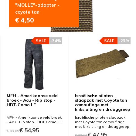
"MOLLE"-adapter -
coyote tan
€ 4,50
SALE
-34%
SALE
-23%
MFH - Amerikaanse veld
Israëlische piloten
broek - Acu - Rip stop -
slaapzak met Coyote tan
HDT-Camo LE
camouflage met
kliksluiting en draaggreep
MFH - Amerikaanse veld broek
Israëlische piloten slaapzak
- Acu - Rip stop - HDT-Camo LE
met Coyote tan camouflage
met kliksluiting en draaggreep
€ 54,95
€ 83,89
€ 47,95
€ 62,19