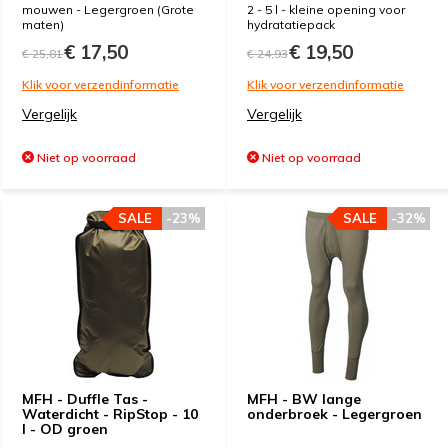
mouwen - Legergroen (Grote
2 - 5 l - kleine opening voor
maten)
hydratatiepack
€ 17,50
€ 19,50
€ 25,81
€ 24,93
Klik voor verzendinformatie
Klik voor verzendinformatie
Vergelijk
Vergelijk
Niet op voorraad
Niet op voorraad
SALE
-23%
SALE
-32%
MFH - Duffle Tas -
MFH - BW lange
Waterdicht - RipStop - 10
onderbroek - Legergroen
l - OD groen