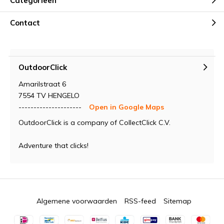
Categorieën
outdoorliefhebbers, wij bieden een breed scala voor alle
wensen en eisen.
Contact
De artikelen van MFH zijn verkrijgbaar bij OutdoorClick
uw online dealer.
OutdoorClick
Amarilstraat 6
7554 TV HENGELO
---------------------
Open in Google Maps
OutdoorClick is a company of CollectClick C.V.
Adventure that clicks!
Algemene voorwaarden
RSS-feed
Sitemap