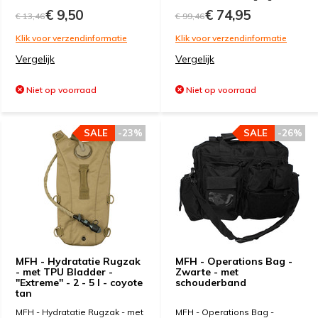
€ 9,50
€ 74,95
€ 13,46
€ 99,46
Klik voor verzendinformatie
Klik voor verzendinformatie
Vergelijk
Vergelijk
Niet op voorraad
Niet op voorraad
SALE
-23%
SALE
-26%
MFH - Hydratatie Rugzak
MFH - Operations Bag -
- met TPU Bladder -
Zwarte - met
"Extreme" - 2 - 5 l - coyote
schouderband
tan
MFH - Hydratatie Rugzak - met
MFH - Operations Bag -