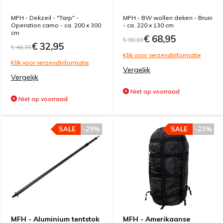
MFH - Dekzeil - "Tarp" -
MFH - BW wollen deken - Bruin
Operation camo - ca. 200 x 300
- ca. 220 x 130 cm
cm
€ 68,95
€ 98,33
€ 32,95
€ 46,35
Klik voor verzendinformatie
Klik voor verzendinformatie
Vergelijk
Vergelijk
Niet op voorraad
Niet op voorraad
SALE
-29%
SALE
-23%
MFH - Aluminium tentstok
MFH - Amerikaanse