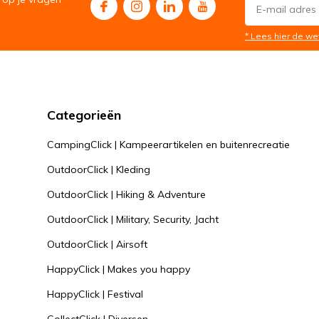
* Lees hier de we
Categorieën
CampingClick | Kampeerartikelen en buitenrecreatie
OutdoorClick | Kleding
OutdoorClick | Hiking & Adventure
OutdoorClick | Military, Security, Jacht
OutdoorClick | Airsoft
HappyClick | Makes you happy
HappyClick | Festival
CollectClick | Diversen