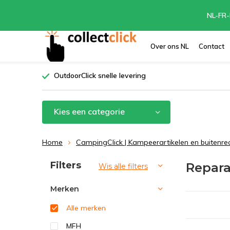
NL-FR-
Over ons NL
Contact
OutdoorClick snelle levering
Kies een categorie
Home
CampingClick | Kampeerartikelen en buitenre
Sorteren op:
Filters
Repara
Wis alle filters
Merken
Alle merken
MFH