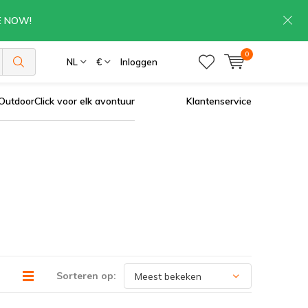
RE NOW!
0
NL
€
Inloggen
OutdoorClick voor elk avontuur
Klantenservice
Sorteren op: