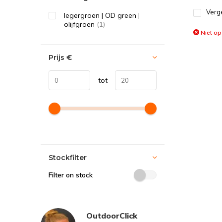
Verge
legergroen | OD green |
olijfgroen
(1)
Niet op
Prijs
€
tot
Stockfilter
Filter on stock
OutdoorClick