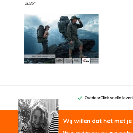
2026”
OutdoorClick snelle lever
Wij willen dat het met je '
Neem contact op voor antwoorden 