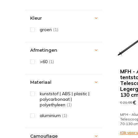
Kleur
groen
(1)
Afmetingen
>60
(1)
MFH - 
tentsto
Materiaal
Telesc
Legerg
kunststof | ABS | plastic |
130 c
polycarbonaat |
€ 
€ 21,95
polyethyleen
(1)
MFH - Alu
aluminium
(1)
Telescoop
70-130 c
Klik voor
Camouflage