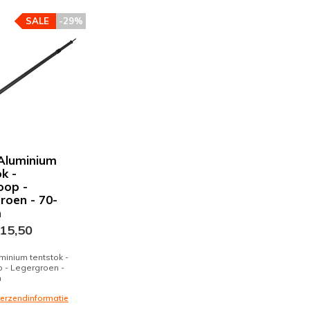
SALE
-29%
Aluminium
k -
oop -
roen - 70-
m
15,50
minium tentstok -
 - Legergroen -
m
 verzendinformatie