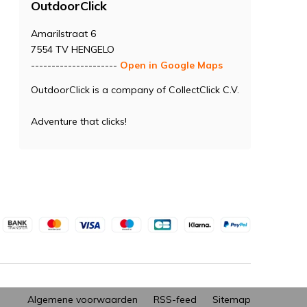
OutdoorClick
Amarilstraat 6
7554 TV HENGELO
---------------------
Open in Google Maps
OutdoorClick is a company of CollectClick C.V.
Adventure that clicks!
Algemene voorwaarden
RSS-feed
Sitemap