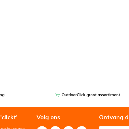
ing
OutdoorClick groot assortiment
clickt'
Volg ons
Ontvang d
op je vragen