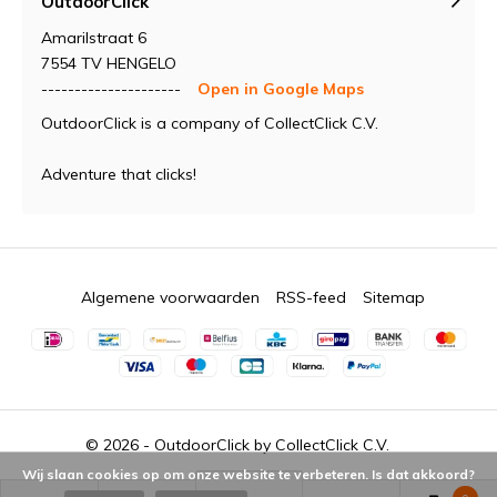
OutdoorClick
Amarilstraat 6
7554 TV HENGELO
---------------------
Open in Google Maps
OutdoorClick is a company of CollectClick C.V.
Adventure that clicks!
Algemene voorwaarden
RSS-feed
Sitemap
© 2026 -
OutdoorClick by CollectClick C.V.
Wij slaan cookies op om onze website te verbeteren. Is dat akkoord?