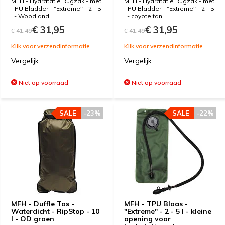
MFH - Hydratatie Rugzak - met
MFH - Hydratatie Rugzak - met
TPU Bladder - "Extreme" - 2 - 5
TPU Bladder - "Extreme" - 2 - 5
l - Woodland
l - coyote tan
€ 31,95
€ 31,95
€ 41,49
€ 41,49
Klik voor verzendinformatie
Klik voor verzendinformatie
Vergelijk
Vergelijk
Niet op voorraad
Niet op voorraad
SALE
-23%
SALE
-22%
MFH - Duffle Tas -
MFH - TPU Blaas -
Waterdicht - RipStop - 10
"Extreme" - 2 - 5 l - kleine
l - OD groen
opening voor