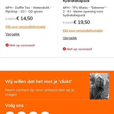
hydratatiepack
MFH - Duffle Tas - Waterdicht -
MFH - TPU Blaas - "Extreme" -
RipStop - 10 l - OD groen
2 - 5 l - kleine opening voor
hydratatiepack
€ 14,50
€ 18,71
€ 19,50
€ 24,93
Klik voor verzendinformatie
Klik voor verzendinformatie
Vergelijk
Vergelijk
Niet op voorraad
Niet op voorraad
Wij willen dat het met je 'clickt'
Neem contact op voor antwoorden op je
vragen
Volg ons