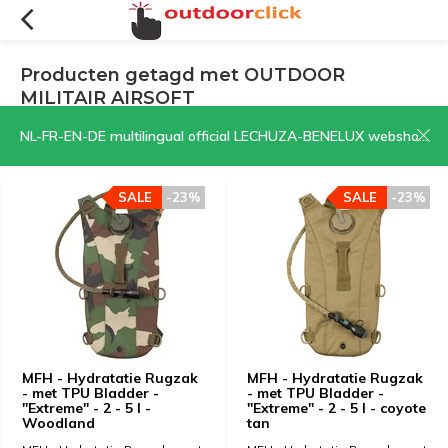
Producten getagd met OUTDOOR
MILITAIR AIRSOFT
Filters
Sorteren op:
NL-FR-EN-DE multilingual official LECHUZA-BENELUX webshop | CLICK HERE NOW!
SALE
-23%
SALE
-23%
MFH - Hydratatie Rugzak
MFH - Hydratatie Rugzak
- met TPU Bladder -
- met TPU Bladder -
"Extreme" - 2 - 5 l -
"Extreme" - 2 - 5 l - coyote
Woodland
tan