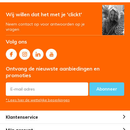
Wij willen dat het met je 'clickt'
Neem contact op voor antwoorden op je
vragen
Volg ons
Ontvang de nieuwste aanbiedingen en
promoties
Abonneer
* Lees hier de wettelijke beperkingen
Klantenservice