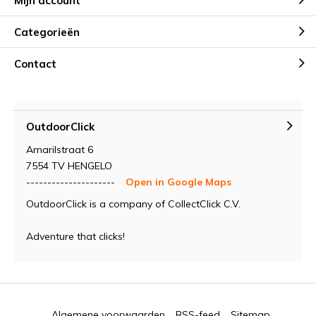
Mijn account
Categorieën
Contact
OutdoorClick
Amarilstraat 6
7554 TV HENGELO
---------------------
Open in Google Maps
OutdoorClick is a company of CollectClick C.V.
Adventure that clicks!
Algemene voorwaarden
RSS-feed
Sitemap