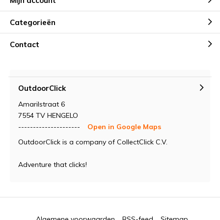
Mijn account
Categorieën
Contact
OutdoorClick
Amarilstraat 6
7554 TV HENGELO
---------------------
Open in Google Maps
OutdoorClick is a company of CollectClick C.V.
Adventure that clicks!
Algemene voorwaarden
RSS-feed
Sitemap