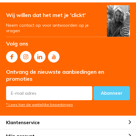
Wij willen dat het met je 'clickt'
Neem contact op voor antwoorden op je
vragen
Volg ons
Ontvang de nieuwste aanbiedingen en
promoties
Abonneer
* Lees hier de wettelijke beperkingen
Klantenservice