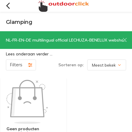
Glamping
Glamorous Camping. Kamperen met de luxe en comfort van
NL-FR-EN-DE multilingual official LECHUZA-BENELUX webshop | CLICK HERE NOW!
thuis.
Lees onderaan verder ...
Filters
Sorteren op:
Geen producten