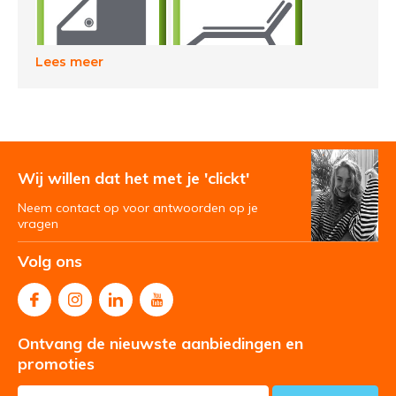
Lees meer
Met glamping wil je van alle gemakken voorzien zijn.
Wil je het beter hebben dan thuis, Met de artikelen van
OutdoorClick bepaal je zelf het luxe niveau.
Wij willen dat het met je 'clickt'
Neem contact op voor antwoorden op je
vragen
Volg ons
Ontvang de nieuwste aanbiedingen en
promoties