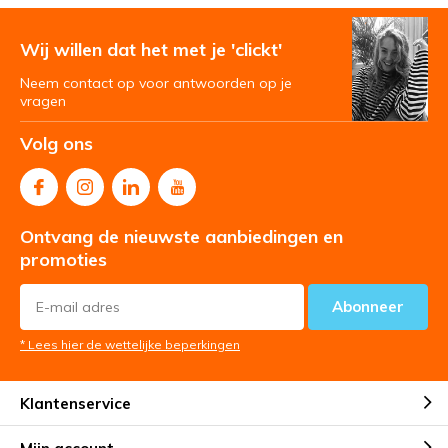
Wij willen dat het met je 'clickt'
Neem contact op voor antwoorden op je
vragen
Volg ons
Ontvang de nieuwste aanbiedingen en
promoties
Abonneer
* Lees hier de wettelijke beperkingen
Klantenservice