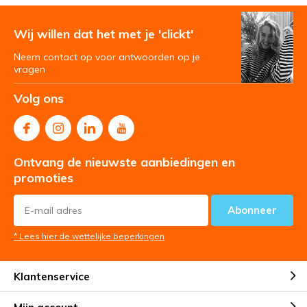
Wij willen dat het met je 'clickt'
Neem contact op voor antwoorden op je
vragen
Volg ons
Ontvang de nieuwste aanbiedingen en
promoties
Abonneer
* Lees hier de wettelijke beperkingen
Klantenservice