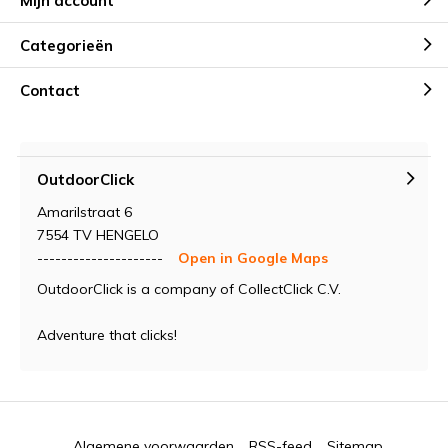
Mijn account
Categorieën
Contact
OutdoorClick
Amarilstraat 6
7554 TV HENGELO
---------------------
Open in Google Maps
OutdoorClick is a company of CollectClick C.V.
Adventure that clicks!
Algemene voorwaarden
RSS-feed
Sitemap