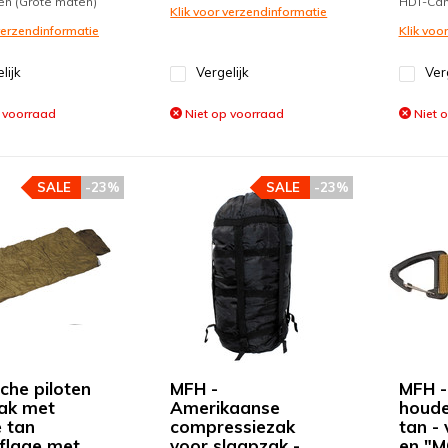
en (Grote maten)
HDT-Ca
Klik voor verzendinformatie
 verzendinformatie
Klik voo
lijk
Vergelijk
Ver
 voorraad
Niet op voorraad
Niet 
SALE
-23%
SALE
-23%
sche piloten
MFH -
MFH -
ak met
Amerikaanse
houde
 tan
compressiezak
tan -
flage met
voor slaapzak -
en "M