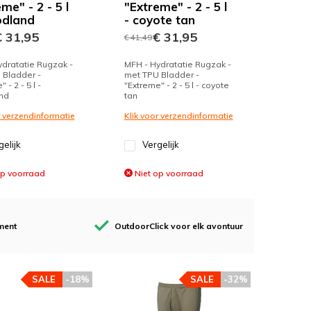
me" - 2 - 5 l
"Extreme" - 2 - 5 l
dland
- coyote tan
 31,95
€ 31,95
€ 41,49
dratatie Rugzak -
MFH - Hydratatie Rugzak -
 Bladder -
met TPU Bladder -
 - 2 - 5 l -
"Extreme" - 2 - 5 l - coyote
nd
tan
r verzendinformatie
Klik voor verzendinformatie
gelijk
Vergelijk
op voorraad
Niet op voorraad
ment
OutdoorClick voor elk avontuur
SALE
-18%
SALE
-32%