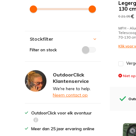
Legerg
130 c
€ 
€ 21,95
MFH - Alu
Telescoop
70-130 c
Stockfilter
Klik voor
Filter on stock
Verge
OutdoorClick
Niet op
Klantenservice
We're here to help.
Neem contact op
Outd
OutdoorClick voor elk avontuur
Meer dan 25 jaar ervaring online