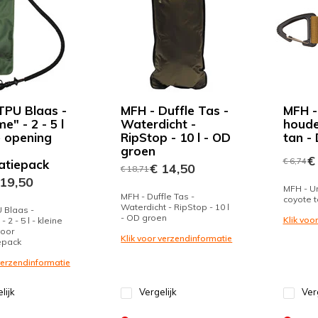
TPU Blaas -
MFH - Duffle Tas -
MFH -
e" - 2 - 5 l
Waterdicht -
houde
e opening
RipStop - 10 l - OD
tan -
groen
€ 
€ 6,74
atiepack
€ 14,50
€ 18,71
19,50
MFH - Un
MFH - Duffle Tas -
coyote t
Waterdicht - RipStop - 10 l
 Blaas -
- OD groen
Klik voo
 2 - 5 l - kleine
voor
Klik voor verzendinformatie
epack
 verzendinformatie
lijk
Vergelijk
Ver