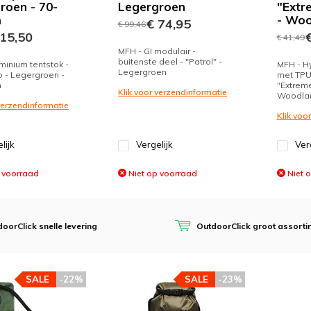
roen - 70-
Legergroen
"Extre
m
- Woo
€ 74,95
€ 99,46
15,50
€
€ 41,49
MFH - GI modulair -
buitenste deel - "Patrol" -
minium tentstok -
MFH - Hy
Legergroen
 - Legergroen -
met TPU
m
"Extreme"
Klik voor verzendinformatie
Woodla
 verzendinformatie
Klik voo
lijk
Vergelijk
Ver
 voorraad
Niet op voorraad
Niet 
oorClick snelle levering
OutdoorClick groot assorti
SALE
-22%
SALE
-23%