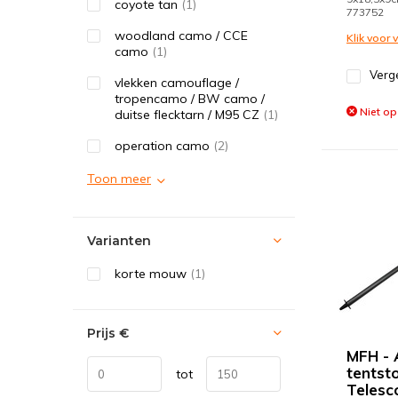
coyote tan
(1)
773752
woodland camo / CCE
Klik voor
camo
(1)
Verge
vlekken camouflage /
tropencamo / BW camo /
Niet op
duitse flecktarn / M95 CZ
(1)
operation camo
(2)
Toon meer
Varianten
korte mouw
(1)
Prijs
€
MFH - 
tentsto
tot
Telesc