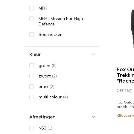
MFH
MFH | Mission For High
Defence
Soennecken
Kleur
groen
(9)
Fox Ou
Trekki
zwart
(2)
"Rache
bruin
(2)
€ 
€ 65,28
multi colour
(4)
Fox Outdo
broek - "
Klik voor
Afmetingen
>60
(1)