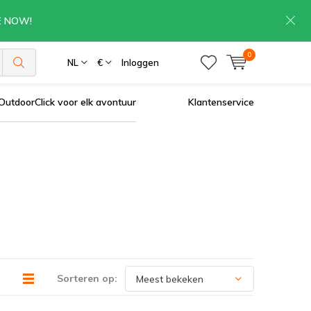
RE NOW!
0
NL
€
Inloggen
OutdoorClick voor elk avontuur
Klantenservice
Sorteren op: