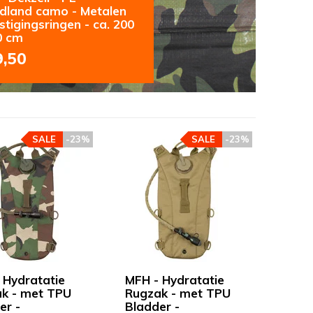
land camo - Metalen
stigingsringen - ca. 200
0 cm
9,50
SALE
-23%
SALE
-23%
 Hydratatie
MFH - Hydratatie
k - met TPU
Rugzak - met TPU
er -
Bladder -