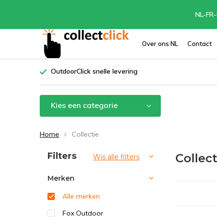
NL-FR-
Over ons NL
Contact
OutdoorClick snelle levering
Kies een categorie
Home
Collectie
Sorteren op:
Filters
Collect
Wis alle filters
Merken
Alle merken
Fox Outdoor