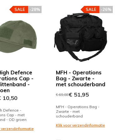
SALE
-28%
SALE
-26%
igh Defence
MFH - Operations
rations Cap -
Bag - Zwarte -
littenband -
met schouderband
roen
€ 51,95
€ 69,88
 10,50
MFH - Operations Bag -
h Defence -
Zwarte - met
ons Cap - met
schouderband
and - OD groen
Klik voor verzendinformatie
r verzendinformatie