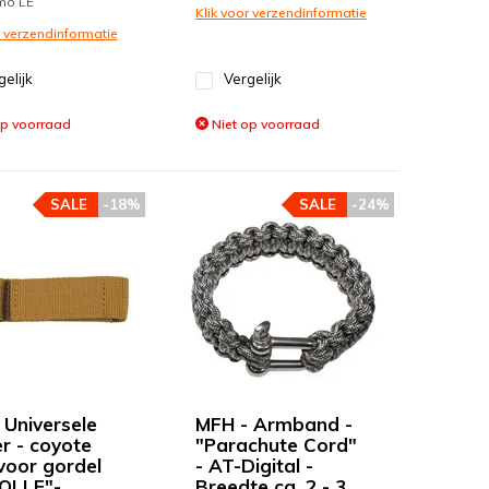
mo LE
Klik voor verzendinformatie
r verzendinformatie
gelijk
Vergelijk
op voorraad
Niet op voorraad
SALE
-18%
SALE
-24%
 Universele
MFH - Armband -
r - coyote
"Parachute Cord"
 voor gordel
- AT-Digital -
OLLE"-
Breedte ca. 2 - 3