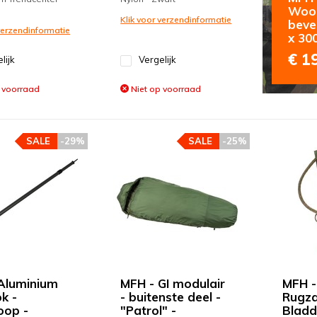
Wood
Klik voor verzendinformatie
beve
 verzendinformatie
x 30
€ 1
lijk
Vergelijk
 voorraad
Niet op voorraad
SALE
-29%
SALE
-25%
Aluminium
MFH - GI modulair
MFH -
k -
- buitenste deel -
Rugza
oop -
"Patrol" -
Bladd