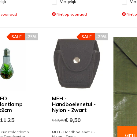
lijk
Vergelijk
Ver
 voorraad
Niet op voorraad
Niet 
SALE
-25%
SALE
-29%
LED
MFH -
lantlamp
Handboeienetui -
5x9cm
Nylon - Zwart
11,25
€ 9,50
€ 13,46
 Kunstplantlamp
MFH - Handboeienetui -
MFH -
m Trendcenter
Nylon - Zwart