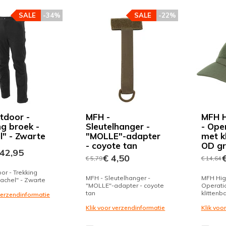
SALE
-34%
SALE
-22%
tdoor -
MFH -
MFH H
ng broek -
Sleutelhanger -
- Ope
l" - Zwarte
"MOLLE"-adapter
met k
- coyote tan
OD g
42,95
€ 4,50
€
€ 5,79
€ 14,64
or - Trekking
MFH - Sleutelhanger -
MFH Hig
Rachel" - Zwarte
"MOLLE"-adapter - coyote
Operati
tan
klittenb
 verzendinformatie
Klik voor verzendinformatie
Klik voo