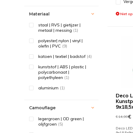
Verge
Materiaal
Niet op
staal | RVS | gietijzer |
metaal | messing
(1)
polyester| nylon | vinyl |
olefin | PVC
(9)
katoen | textiel | badstof
(4)
kunststof | ABS | plastic |
polycarbonaat |
polyethyleen
(1)
aluminium
(1)
Deco 
Kunstp
9x18,
Camouflage
€ 
€ 14,99
legergroen | OD green |
olijfgroen
(5)
Deco LED
9x18,5x9c