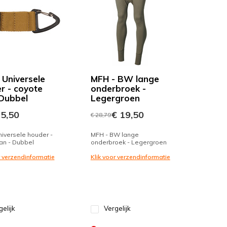
 Universele
MFH - BW lange
r - coyote
onderbroek -
 Dubbel
Legergroen
5,50
€ 19,50
€ 28,79
iversele houder -
MFH - BW lange
an - Dubbel
onderbroek - Legergroen
r verzendinformatie
Klik voor verzendinformatie
gelijk
Vergelijk