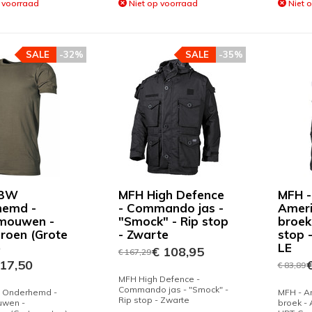
 voorraad
Niet op voorraad
Niet 
SALE
-32%
SALE
-35%
 BW
MFH High Defence
MFH -
hemd -
- Commando jas -
Ameri
 mouwen -
"Smock" - Rip stop
broek 
roen (Grote
- Zwarte
stop 
)
LE
€ 108,95
€ 167,29
17,50
€
€ 83,89
MFH High Defence -
Commando jas - "Smock" -
 Onderhemd -
MFH - A
Rip stop - Zwarte
uwen -
broek - 