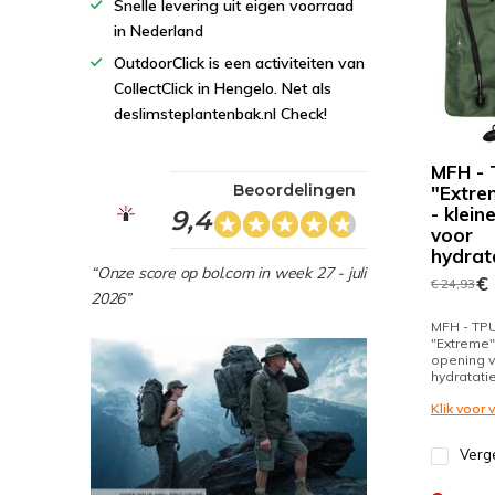
Snelle levering uit eigen voorraad
in Nederland
OutdoorClick is een activiteiten van
CollectClick in Hengelo. Net als
deslimsteplantenbak.nl Check!
MFH - 
Beoordelingen
"Extrem
- klein
9,4
voor
hydrat
“Onze score op bol.com in week 27 - juli
€ 
€ 24,93
2026”
MFH - TPU
"Extreme" -
opening 
hydratati
Klik voor
Verge