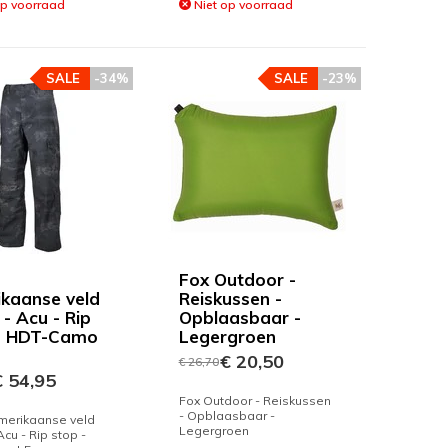
op voorraad
Niet op voorraad
SALE
-34%
SALE
-23%
Fox Outdoor -
kaanse veld
Reiskussen -
- Acu - Rip
Opblaasbaar -
- HDT-Camo
Legergroen
€ 20,50
€ 26,70
 54,95
Fox Outdoor - Reiskussen
- Opblaasbaar -
merikaanse veld
Legergroen
Acu - Rip stop -