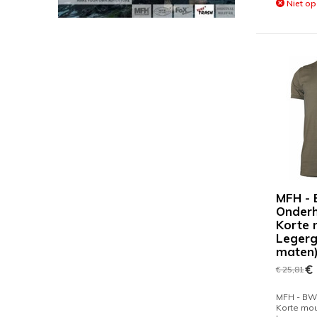
Niet op
MFH -
Onder
Korte
Legerg
maten
€ 
€ 25,81
MFH - BW
Korte mo