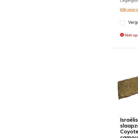
Legergro
Klik voor
Verge
Niet op
Israëli
slaapz
Coyote
camou