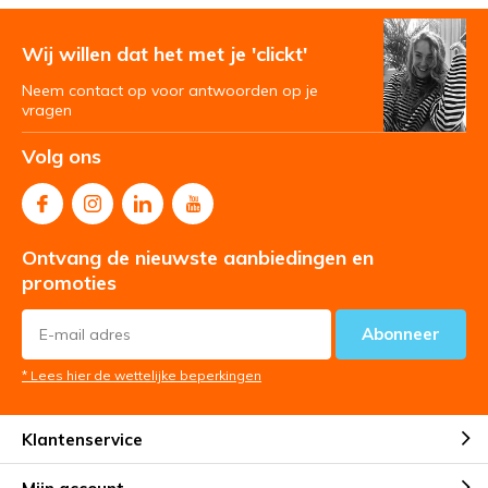
Wij willen dat het met je 'clickt'
Neem contact op voor antwoorden op je
vragen
Volg ons
Ontvang de nieuwste aanbiedingen en
promoties
Abonneer
* Lees hier de wettelijke beperkingen
Klantenservice