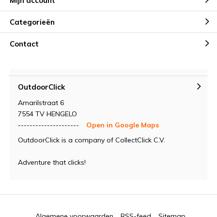
Mijn account
Categorieën
Contact
OutdoorClick
Amarilstraat 6
7554 TV HENGELO
---------------------
Open in Google Maps
OutdoorClick is a company of CollectClick C.V.
Adventure that clicks!
Algemene voorwaarden
RSS-feed
Sitemap