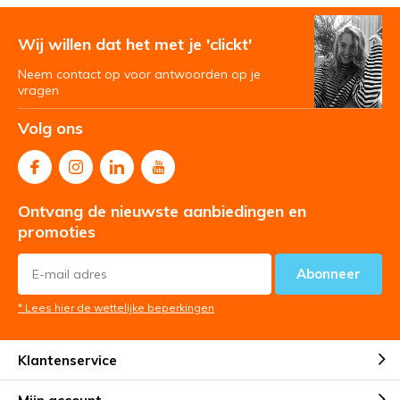
Wij willen dat het met je 'clickt'
Neem contact op voor antwoorden op je
vragen
Volg ons
Ontvang de nieuwste aanbiedingen en
promoties
Abonneer
* Lees hier de wettelijke beperkingen
Klantenservice