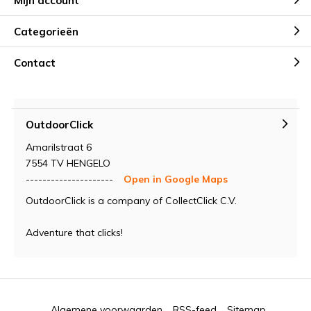
Mijn account
Categorieën
Contact
OutdoorClick
Amarilstraat 6
7554 TV HENGELO
---------------------
Open in Google Maps
OutdoorClick is a company of CollectClick C.V.
Adventure that clicks!
Algemene voorwaarden
RSS-feed
Sitemap