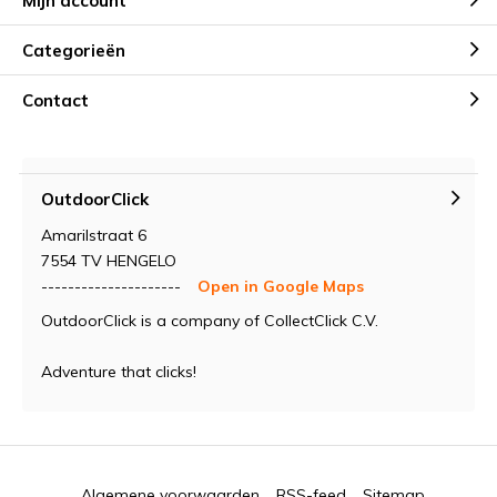
Mijn account
Categorieën
Contact
OutdoorClick
Amarilstraat 6
7554 TV HENGELO
---------------------
Open in Google Maps
OutdoorClick is a company of CollectClick C.V.
Adventure that clicks!
Algemene voorwaarden
RSS-feed
Sitemap