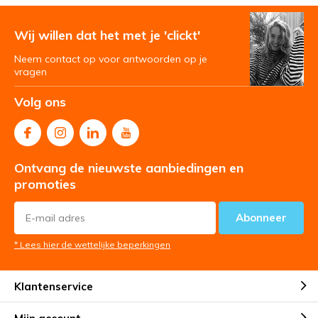
Wij willen dat het met je 'clickt'
Neem contact op voor antwoorden op je
vragen
Volg ons
Ontvang de nieuwste aanbiedingen en
promoties
Abonneer
* Lees hier de wettelijke beperkingen
Klantenservice