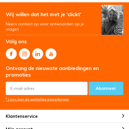
Wij willen dat het met je 'clickt'
Neem contact op voor antwoorden op je
vragen
Volg ons
Ontvang de nieuwste aanbiedingen en
promoties
Abonneer
* Lees hier de wettelijke beperkingen
Klantenservice