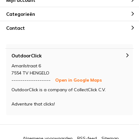
Mijn account
Categorieën
Contact
OutdoorClick
Amarilstraat 6
7554 TV HENGELO
---------------------
Open in Google Maps
OutdoorClick is a company of CollectClick C.V.
Adventure that clicks!
Algemene voorwaarden
RSS-feed
Sitemap