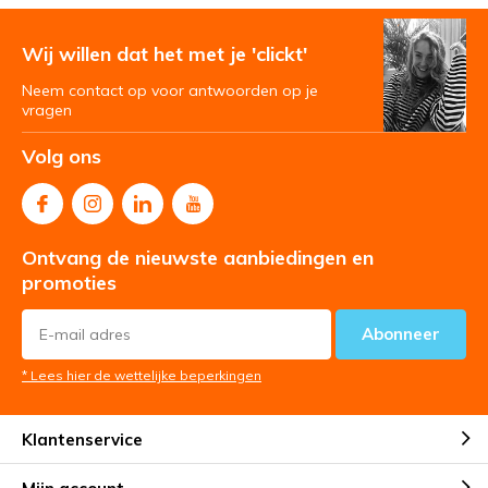
Wij willen dat het met je 'clickt'
Neem contact op voor antwoorden op je
vragen
Volg ons
Ontvang de nieuwste aanbiedingen en
promoties
Abonneer
* Lees hier de wettelijke beperkingen
Klantenservice