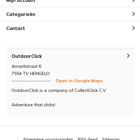
Mijn account
Categorieën
Contact
OutdoorClick
Amarilstraat 6
7554 TV HENGELO
---------------------
Open in Google Maps
OutdoorClick is a company of CollectClick C.V.
Adventure that clicks!
Algemene voorwaarden
RSS-feed
Sitemap