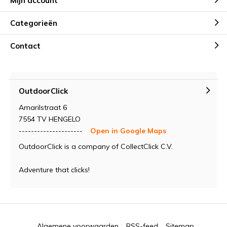
Mijn account
Categorieën
Contact
OutdoorClick
Amarilstraat 6
7554 TV HENGELO
---------------------
Open in Google Maps
OutdoorClick is a company of CollectClick C.V.
Adventure that clicks!
Algemene voorwaarden
RSS-feed
Sitemap