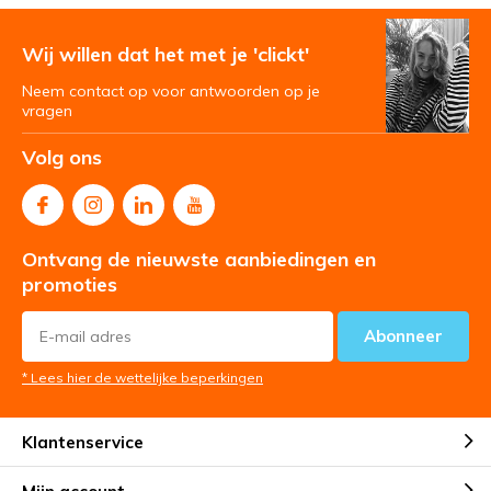
Wij willen dat het met je 'clickt'
Neem contact op voor antwoorden op je
vragen
Volg ons
Ontvang de nieuwste aanbiedingen en
promoties
Abonneer
* Lees hier de wettelijke beperkingen
Klantenservice