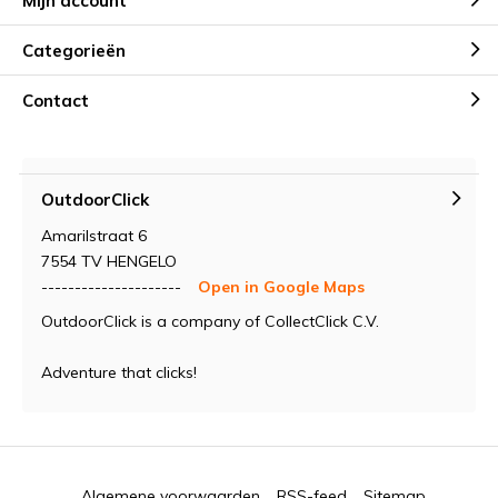
Mijn account
Categorieën
Contact
OutdoorClick
Amarilstraat 6
7554 TV HENGELO
---------------------
Open in Google Maps
OutdoorClick is a company of CollectClick C.V.
Adventure that clicks!
Algemene voorwaarden
RSS-feed
Sitemap