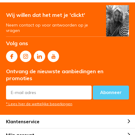
Wij willen dat het met je 'clickt'
Neem contact op voor antwoorden op je
vragen
Volg ons
Ontvang de nieuwste aanbiedingen en
promoties
Abonneer
* Lees hier de wettelijke beperkingen
Klantenservice