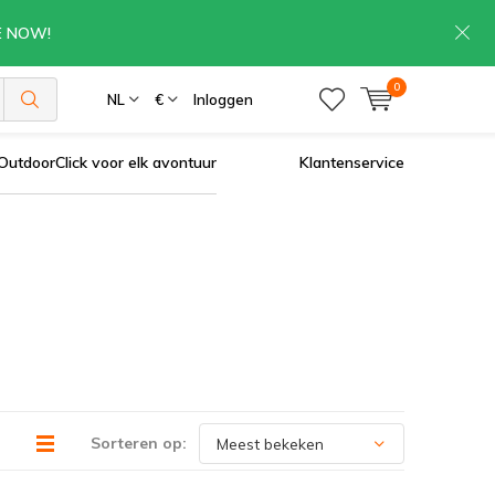
RE NOW!
0
NL
€
Inloggen
OutdoorClick voor elk avontuur
Klantenservice
Sorteren op: