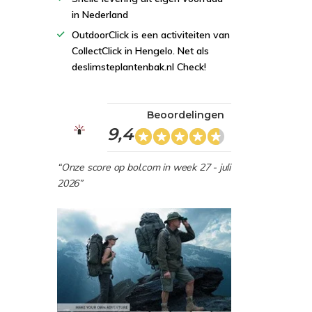
in Nederland
OutdoorClick is een activiteiten van
CollectClick in Hengelo. Net als
deslimsteplantenbak.nl Check!
Beoordelingen
9,4
“Onze score op bol.com in week 27 - juli
2026”