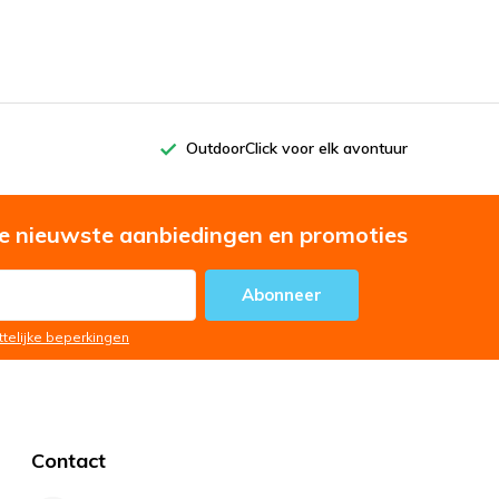
OutdoorClick voor elk avontuur
e nieuwste aanbiedingen en promoties
Abonneer
ttelijke beperkingen
Contact