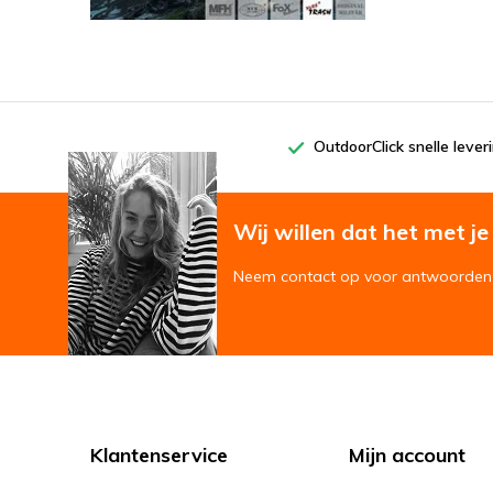
OutdoorClick snelle lever
Wij willen dat het met je '
Neem contact op voor antwoorden 
Klantenservice
Mijn account