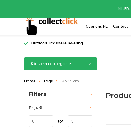
NL-FR-
Over ons NL
Contact
OutdoorClick snelle levering
Kies een categorie
Home
Tags
56x34 cm
Sorteren op:
Filters
Produ
Prijs
€
tot