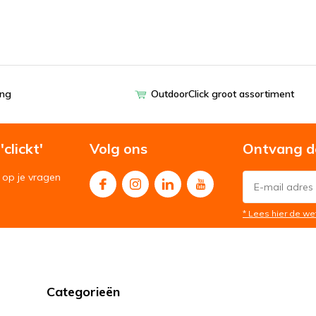
ing
OutdoorClick groot assortiment
clickt'
Volg ons
Ontvang d
op je vragen
* Lees hier de we
Categorieën