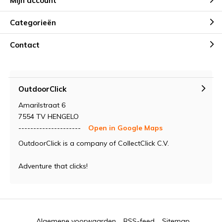
Mijn account
Categorieën
Contact
OutdoorClick
Amarilstraat 6
7554 TV HENGELO
---------------------
Open in Google Maps
OutdoorClick is a company of CollectClick C.V.
Adventure that clicks!
Algemene voorwaarden
RSS-feed
Sitemap