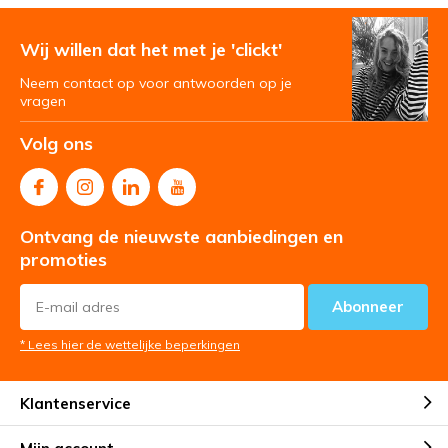
Wij willen dat het met je 'clickt'
Neem contact op voor antwoorden op je
vragen
Volg ons
Ontvang de nieuwste aanbiedingen en
promoties
Abonneer
* Lees hier de wettelijke beperkingen
Klantenservice