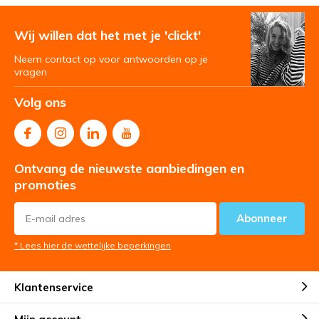
Wij willen dat het met je 'clickt'
Neem contact op voor antwoorden op je
vragen
Volg ons
Ontvang de nieuwste aanbiedingen en
promoties
Abonneer
* Lees hier de wettelijke beperkingen
Klantenservice