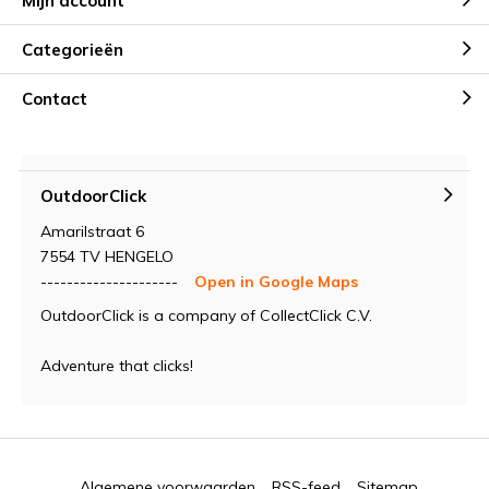
Mijn account
Categorieën
Contact
OutdoorClick
Amarilstraat 6
7554 TV HENGELO
---------------------
Open in Google Maps
OutdoorClick is a company of CollectClick C.V.
Adventure that clicks!
Algemene voorwaarden
RSS-feed
Sitemap