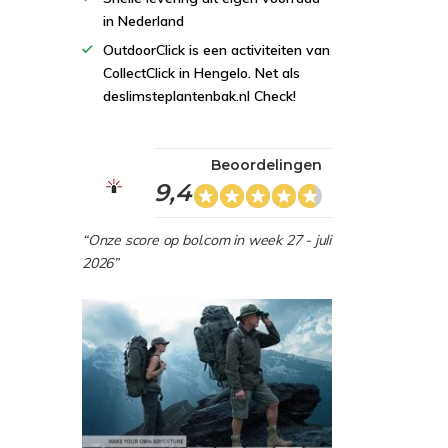
in Nederland
OutdoorClick is een activiteiten van
CollectClick in Hengelo. Net als
deslimsteplantenbak.nl Check!
Beoordelingen
9,4
“Onze score op bol.com in week 27 - juli
2026”