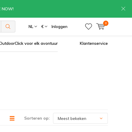
RE NOW!
0
NL
€
Inloggen
OutdoorClick voor elk avontuur
Klantenservice
Sorteren op: