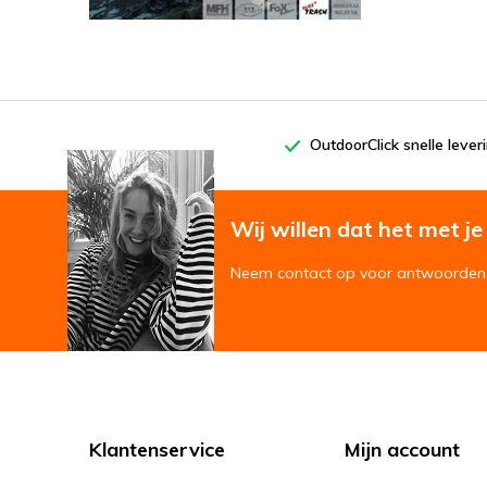
OutdoorClick snelle lever
Wij willen dat het met je '
Neem contact op voor antwoorden 
Klantenservice
Mijn account