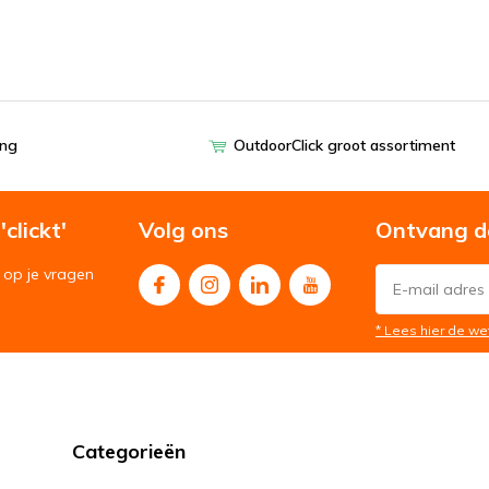
ing
OutdoorClick groot assortiment
clickt'
Volg ons
Ontvang d
op je vragen
* Lees hier de we
Categorieën