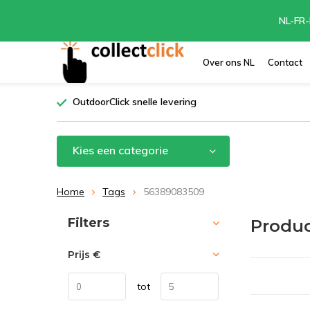
NL-FR-
Over ons NL
Contact
OutdoorClick snelle levering
Kies een categorie
Home
Tags
56389083509
Sorteren op:
Filters
Produ
Prijs
€
tot