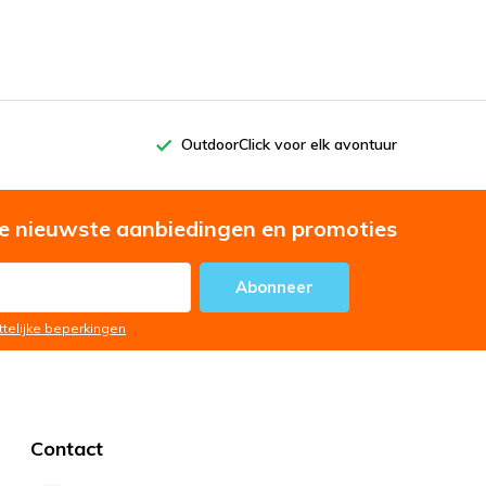
OutdoorClick voor elk avontuur
e nieuwste aanbiedingen en promoties
Abonneer
ttelijke beperkingen
Contact