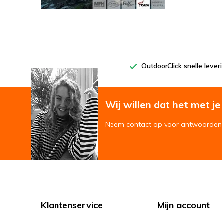
OutdoorClick snelle lever
Wij willen dat het met je '
Neem contact op voor antwoorden 
Klantenservice
Mijn account