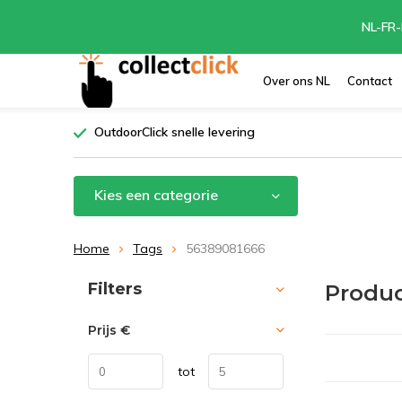
NL-FR-
Over ons NL
Contact
OutdoorClick snelle levering
Kies een categorie
Home
Tags
56389081666
Sorteren op:
Filters
Produc
Prijs
€
tot