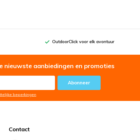
OutdoorClick voor elk avontuur
e nieuwste aanbiedingen en promoties
Abonneer
ttelijke beperkingen
Contact