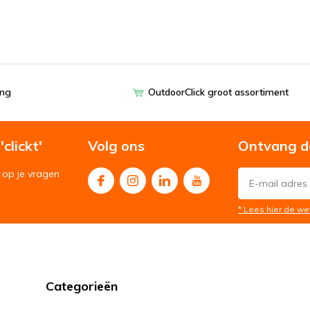
ing
OutdoorClick groot assortiment
clickt'
Volg ons
Ontvang d
op je vragen
* Lees hier de we
Categorieën