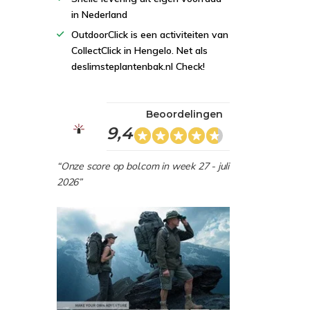
in Nederland
OutdoorClick is een activiteiten van
CollectClick in Hengelo. Net als
deslimsteplantenbak.nl Check!
Beoordelingen
9,4
“Onze score op bol.com in week 27 - juli
2026”