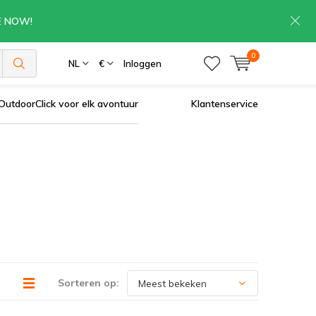
RE NOW!
0
NL
€
Inloggen
OutdoorClick voor elk avontuur
Klantenservice
Sorteren op: