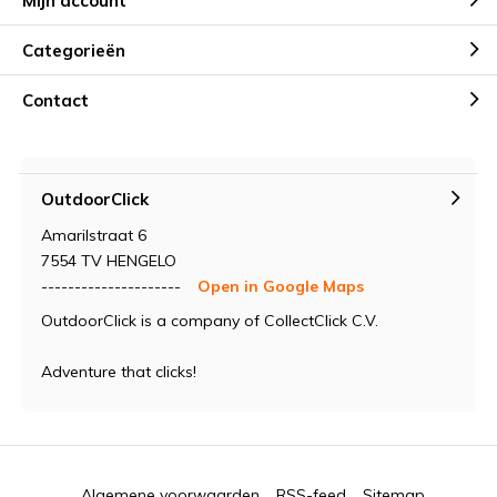
Mijn account
Categorieën
Contact
OutdoorClick
Amarilstraat 6
7554 TV HENGELO
---------------------
Open in Google Maps
OutdoorClick is a company of CollectClick C.V.
Adventure that clicks!
Algemene voorwaarden
RSS-feed
Sitemap