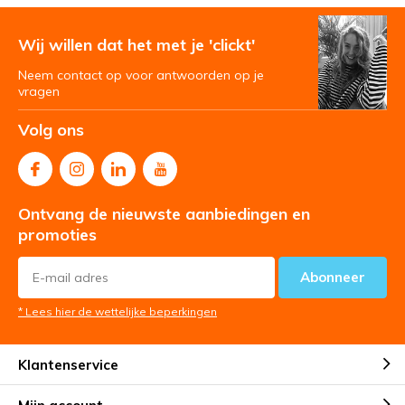
Wij willen dat het met je 'clickt'
Neem contact op voor antwoorden op je
vragen
Volg ons
Ontvang de nieuwste aanbiedingen en
promoties
Abonneer
* Lees hier de wettelijke beperkingen
Klantenservice