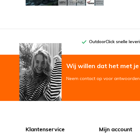
OutdoorClick snelle lever
Wij willen dat het met je '
Neem contact op voor antwoorden 
Klantenservice
Mijn account