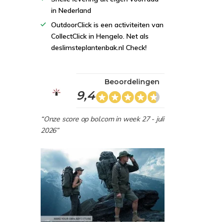
in Nederland
OutdoorClick is een activiteiten van
CollectClick in Hengelo. Net als
deslimsteplantenbak.nl Check!
Beoordelingen
9,4
“Onze score op bol.com in week 27 - juli
2026”