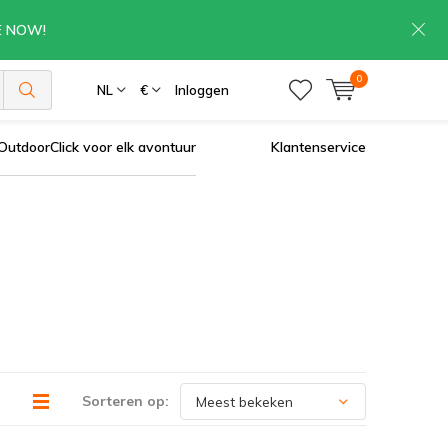
RE NOW!
0
NL
€
Inloggen
OutdoorClick voor elk avontuur
Klantenservice
Sorteren op: