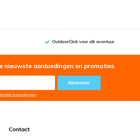
OutdoorClick voor elk avontuur
e nieuwste aanbiedingen en promoties
Abonneer
ttelijke beperkingen
Contact