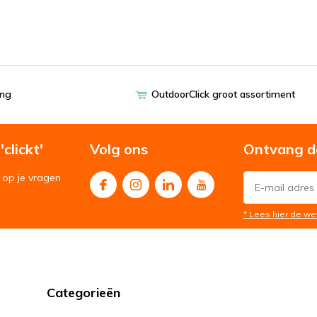
ing
OutdoorClick groot assortiment
clickt'
Volg ons
Ontvang d
op je vragen
* Lees hier de we
Categorieën