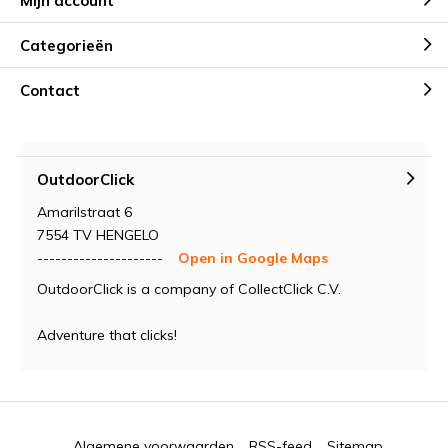
Mijn account
Categorieën
Contact
OutdoorClick
Amarilstraat 6
7554 TV HENGELO
---------------------
Open in Google Maps
OutdoorClick is a company of CollectClick C.V.
Adventure that clicks!
Algemene voorwaarden
RSS-feed
Sitemap