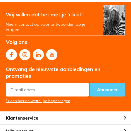
Wij willen dat het met je 'clickt'
Neem contact op voor antwoorden op je
vragen
Volg ons
Ontvang de nieuwste aanbiedingen en
promoties
Abonneer
* Lees hier de wettelijke beperkingen
Klantenservice