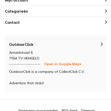
Mijn account
Categorieën
Contact
OutdoorClick
Amarilstraat 6
7554 TV HENGELO
---------------------
Open in Google Maps
OutdoorClick is a company of CollectClick C.V.
Adventure that clicks!
Algemene voorwaarden
RSS-feed
Sitemap