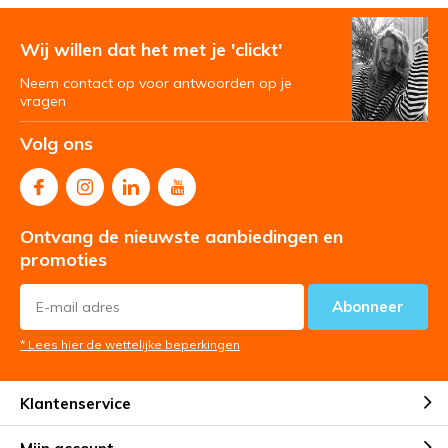
Wij willen dat het met je 'clickt'
Neem contact op voor antwoorden op je
vragen
Volg ons
Ontvang de nieuwste aanbiedingen en
promoties
Abonneer
* Lees hier de wettelijke beperkingen
Klantenservice