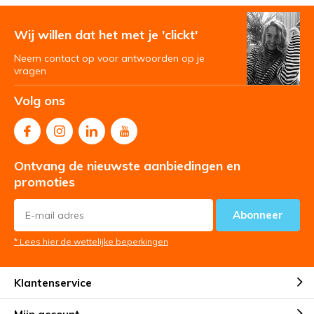
Wij willen dat het met je 'clickt'
Neem contact op voor antwoorden op je
vragen
Volg ons
Ontvang de nieuwste aanbiedingen en
promoties
Abonneer
* Lees hier de wettelijke beperkingen
Klantenservice