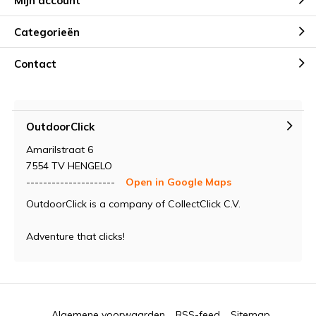
Mijn account
Categorieën
Contact
OutdoorClick
Amarilstraat 6
7554 TV HENGELO
---------------------
Open in Google Maps
OutdoorClick is a company of CollectClick C.V.
Adventure that clicks!
Algemene voorwaarden
RSS-feed
Sitemap