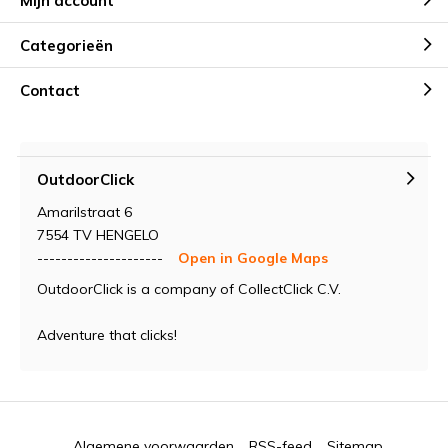
Mijn account
Categorieën
Contact
OutdoorClick
Amarilstraat 6
7554 TV HENGELO
---------------------
Open in Google Maps
OutdoorClick is a company of CollectClick C.V.
Adventure that clicks!
Algemene voorwaarden
RSS-feed
Sitemap