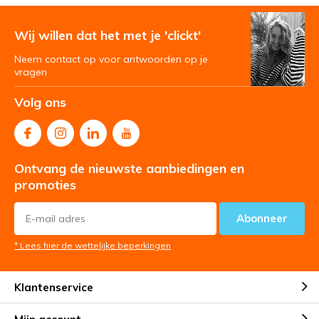
Wij willen dat het met je 'clickt'
Neem contact op voor antwoorden op je
vragen
Volg ons
Ontvang de nieuwste aanbiedingen en
promoties
Abonneer
* Lees hier de wettelijke beperkingen
Klantenservice