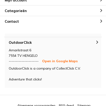
Mijn account
Categorieën
Contact
OutdoorClick
Amarilstraat 6
7554 TV HENGELO
---------------------
Open in Google Maps
OutdoorClick is a company of CollectClick C.V.
Adventure that clicks!
Algemene voorwaarden
RSS-feed
Sitemap