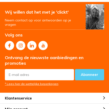
Wij willen dat het met je 'clickt'
Neem contact op voor antwoorden op je
vragen
Volg ons
Ontvang de nieuwste aanbiedingen en
promoties
Abonneer
* Lees hier de wettelijke beperkingen
Klantenservice