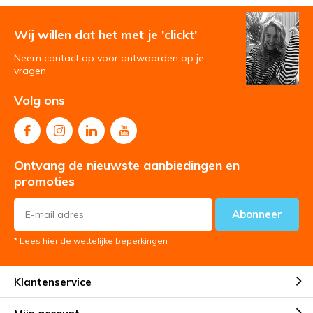
Wij willen dat het met je 'clickt'
Neem contact op voor antwoorden op je
vragen
Volg ons
Ontvang de nieuwste aanbiedingen en
promoties
Abonneer
* Lees hier de wettelijke beperkingen
Klantenservice