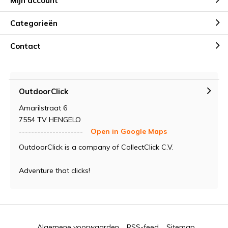
Mijn account
Categorieën
Contact
OutdoorClick
Amarilstraat 6
7554 TV HENGELO
---------------------
Open in Google Maps
OutdoorClick is a company of CollectClick C.V.
Adventure that clicks!
Algemene voorwaarden
RSS-feed
Sitemap