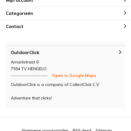
Mijn account
Categorieën
Contact
OutdoorClick
Amarilstraat 6
7554 TV HENGELO
---------------------
Open in Google Maps
OutdoorClick is a company of CollectClick C.V.
Adventure that clicks!
Algemene voorwaarden
RSS-feed
Sitemap