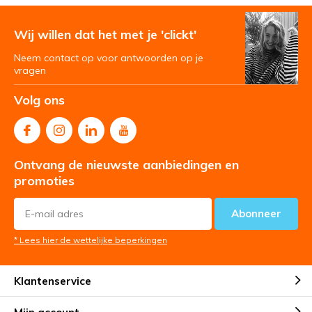
Wij willen dat het met je 'clickt'
Neem contact op voor antwoorden op je
vragen
Volg ons
Ontvang de nieuwste aanbiedingen en
promoties
Abonneer
* Lees hier de wettelijke beperkingen
Klantenservice