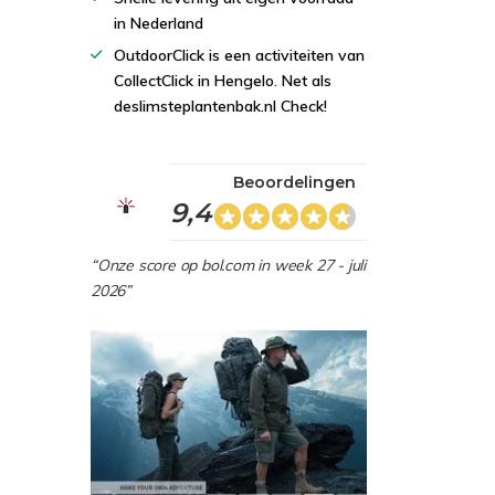
in Nederland
OutdoorClick is een activiteiten van
CollectClick in Hengelo. Net als
deslimsteplantenbak.nl Check!
Beoordelingen
9,4
“Onze score op bol.com in week 27 - juli
2026”