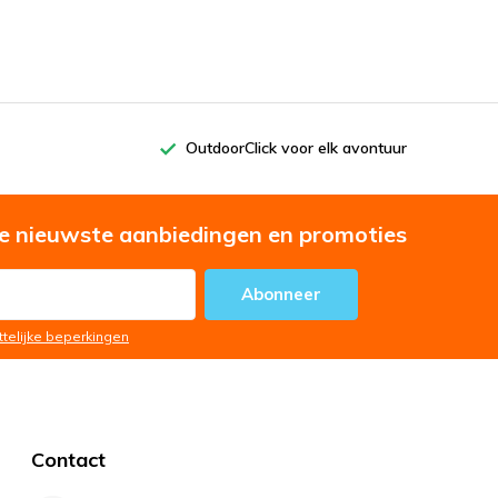
OutdoorClick voor elk avontuur
e nieuwste aanbiedingen en promoties
Abonneer
ttelijke beperkingen
Contact