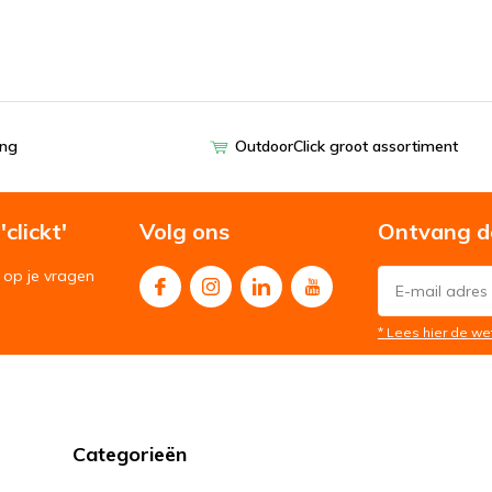
ing
OutdoorClick groot assortiment
clickt'
Volg ons
Ontvang d
op je vragen
* Lees hier de we
Categorieën