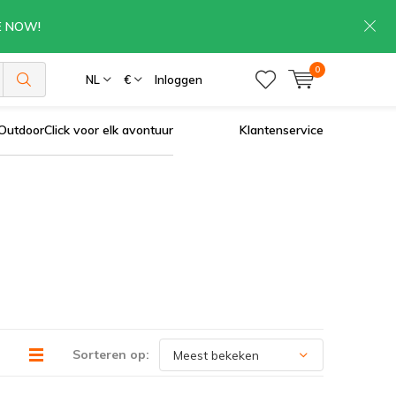
RE NOW!
0
NL
€
Inloggen
OutdoorClick voor elk avontuur
Klantenservice
Sorteren op: