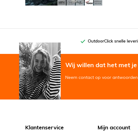
OutdoorClick snelle lever
Wij willen dat het met je '
Neem contact op voor antwoorden 
Klantenservice
Mijn account