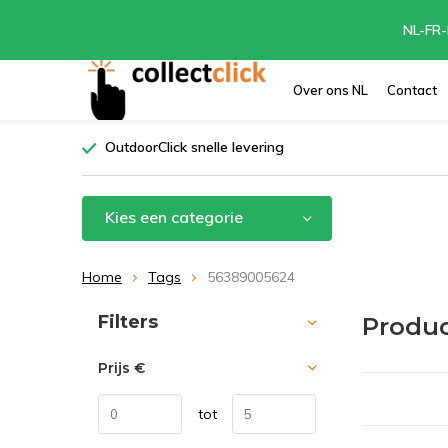
NL-FR-
Over ons NL
Contact
OutdoorClick snelle levering
Kies een categorie
Home
Tags
56389005624
Sorteren op:
Filters
Produ
Prijs
€
tot